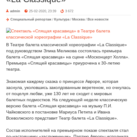
admin
25-02-2020, 23:39
3 672
Специальный репортаж
/
Культура
/
Москва
/
Все новости
В Театре балета классической хореографии «La Classique»
под руководством Элика Меликова состоялась премьера
балета «Спящая красавица» на сцене «Москонцерт Холла».
Премьера «Спящей красавицы» приурочена к 30-летию
театра.
Знакомая каждому сказка о принцессе Авроре, которая
заснула, уколовшись заколдованным веретеном, но очнулась
от поцелуя любви, уже 130 лет не сходит с мировых
балетных подмостков. На следующей неделе классическую
версию балета «Спящая красавица» на музыку П.И.
Чайковского в постановке Мариуса Петипа и Ивана
Всеволжского представит Театр балета «La Classique».
Состав исполнителей на премьерном показе спектакля стал
по-настоящему «заслуженным». Партию Авроры исполнила