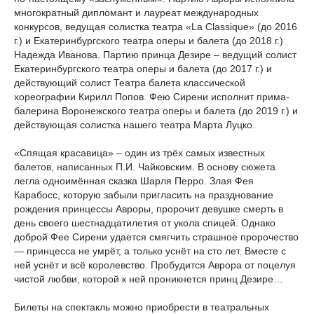
многократный дипломант и лауреат международных
конкурсов, ведущая солистка театра «La Classique» (до 2016
г.) и Екатеринбургского театра оперы и балета (до 2018 г.)
Надежда Иванова. Партию принца Дезире – ведущий солист
Екатеринбургского театра оперы и балета (до 2017 г.) и
действующий солист Театра балета классической
хореографии Кирилл Попов. Фею Сирени исполнит прима-
балерина Воронежского театра оперы и балета (до 2019 г.) и
действующая солистка нашего театра Марта Луцко.
«Спящая красавица» – один из трёх самых известных
балетов, написанных П.И. Чайковским. В основу сюжета
легла одноимённая сказка Шарля Перро. Злая Фея
Карабосс, которую забыли пригласить на празднование
рождения принцессы Авроры, пророчит девушке смерть в
день своего шестнадцатилетия от укола спицей. Однако
доброй Фее Сирени удается смягчить страшное пророчество
— принцесса не умрёт, а только уснёт на сто лет. Вместе с
ней уснёт и всё королевство. Пробудится Аврора от поцелуя
чистой любви, которой к ней проникнется принц Дезире…
Билеты на спектакль можно приобрести в театральных