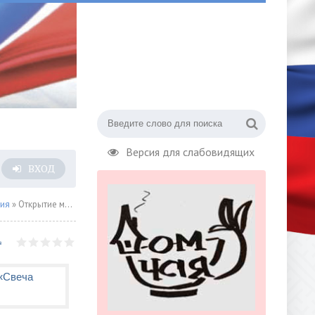
Версия для слабовидящих
ВХОД
сия
» Открытие монумента в честь жителей и защитников блокадного Ленинграда «Свеча памяти»