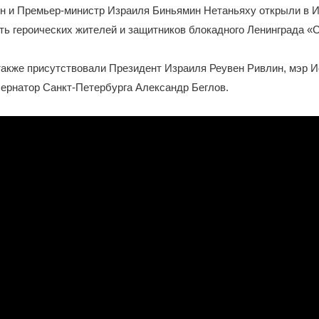
н и Премьер-министр Израиля Биньямин Нетаньяху открыли в 
ть героических жителей и защитников блокадного Ленинграда «
также присутствовали Президент Израиля Реувен Ривлин, мэр 
ернатор Санкт-Петербурга Александр Беглов.