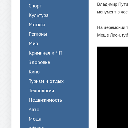
Владимир Пути
Спорт
монумент в чес
Культура
Москва
На церемонии 
Регионы
Моше Лион, губ
Мир
Криминал и ЧП
Здоровье
Кино
Туризм и отдых
Технологии
Недвижимость
Авто
Мода