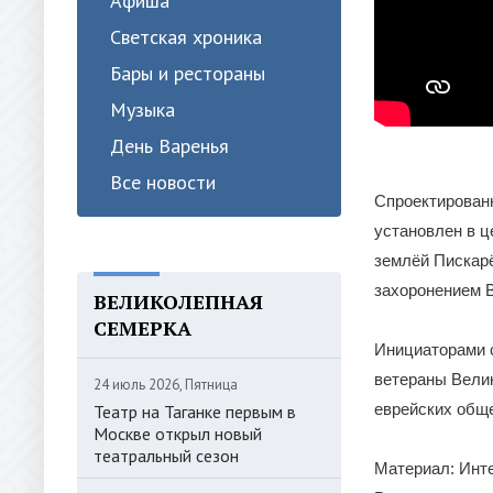
Афиша
Светская хроника
Бары и рестораны
Музыка
День Варенья
Все новости
Спроектирован
установлен в ц
землёй Пискар
захоронением 
ВЕЛИКОЛЕПНАЯ
СЕМЕРКА
Инициаторами 
ветераны Велик
24 июль 2026, Пятница
еврейских обще
Театр на Таганке первым в
Москве открыл новый
театральный сезон
Материал: Инт