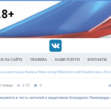
18+
ОЕ НА САЙТЕ
ПРАВИЛА
НАШИ УСЛУГИ
КОНТАКТЫ
 и новости шоу-бизнеса | News-w.org | World news and Showbiz news
»
Рос
, Четверг
1 717
0