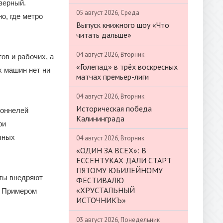
верный.
05 август 2026, Среда
о, где метро
Выпуск книжного шоу «Что
читать дальше»
04 август 2026, Вторник
ов и рабочих, а
«Голепад» в трёх воскресных
х машин нет ни
матчах премьер-лиги
04 август 2026, Вторник
Историческая победа
тоннелей
Калининграда
ри
чных
04 август 2026, Вторник
«ОДИН ЗА ВСЕХ»: В
ЕССЕНТУКАХ ДАЛИ СТАРТ
ПЯТОМУ ЮБИЛЕЙНОМУ
сты внедряют
ФЕСТИВАЛЮ
«ХРУСТАЛЬНЫЙ
. Примером
ИСТОЧНИКЪ»
03 август 2026, Понедельник