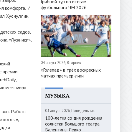
й запрос
Грибной тур по итогам
футбольного ЧМ 2026
ня комфорта. И
рил Хуснуллин.
детских садов,
она «Лужники»,
04 август 2026, Вторник
вский
«Голепад» в трёх воскресных
е премии:
матчах премьер-лиги
chDaily,
их мест мира
МУЗЫКА
03 август 2026, Понедельник
 зон. Работы
100-летия со дня рождения
е котлы»,
солистки Большого театра
щадки
Валентины Левко