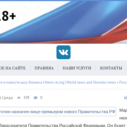
18+
ОЕ НА САЙТЕ
ПРАВИЛА
НАШИ УСЛУГИ
КОНТАКТЫ
 и новости шоу-бизнеса | News-w.org | World news and Showbiz news
»
Рос
0, Среда
593
0
Мар
наз
Председателя Правительства Российской Федерации. Он будет 