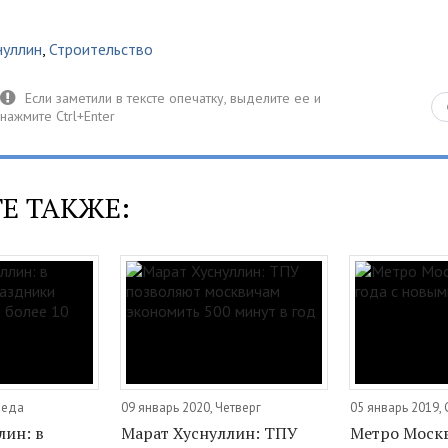
нуллин
,
Строительство
Е ТАКЖЕ:
реда
09 январь 2020, Четверг
05 январь 2019,
лин: в
Марат Хуснуллин: ТПУ
Метро Москв