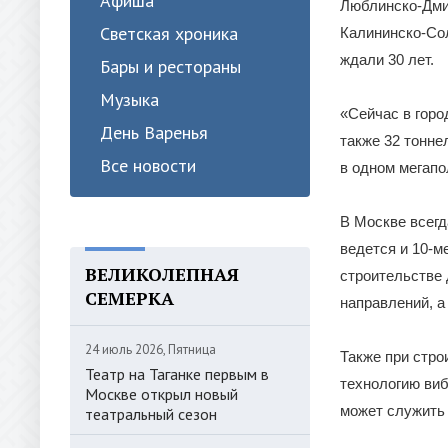
Афиша
Люблинско-Дмит
Светская хроника
Калининско-Со
ждали 30 лет.
Бары и рестораны
Музыка
«Сейчас в горо
День Варенья
также 32 тонне
Все новости
в одном мегапо
В Москве всегд
ведется и 10-м
ВЕЛИКОЛЕПНАЯ
строительстве 
СЕМЕРКА
направлений, а
24 июль 2026, Пятница
Также при стр
Театр на Таганке первым в
технологию ви
Москве открыл новый
может служить 
театральный сезон