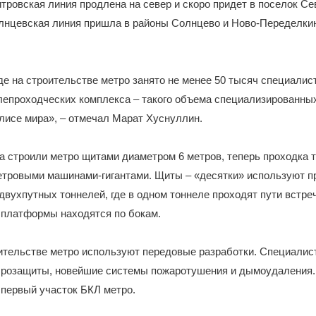
ровская линия продлена на север и скоро придет в поселок Се
лнцевская линия пришла в районы Солнцево и Ново-Переделкин
де на строительстве метро занято не менее 50 тысяч специалист
лепроходческих комплекса – такого объема специализированны
лисе мира», – отмечал Марат Хуснуллин.
а строили метро щитами диаметром 6 метров, теперь проходка 
етровыми машинами-гигантами. Щиты – «десятки» используют п
двухпутных тоннелей, где в одном тоннеле проходят пути встре
 платформы находятся по бокам.
оительстве метро используют передовые разработки. Специали
брозащиты, новейшие системы пожаротушения и дымоудаления
первый участок БКЛ метро.