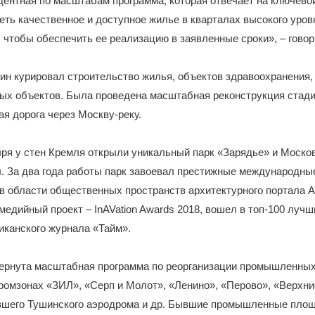
ентная по масштабам программа, которая отвечает на ключево
еть качественное и доступное жилье в кварталах высокого уров
 чтобы обеспечить ее реализацию в заявленные сроки», – гово
н курировал строительство жилья, объектов здравоохранения, 
ных объектов. Была проведена масштабная реконструкция стади
ая дорога через Москву-реку.
ря у стен Кремля открыли уникальный парк «Зарядье» и Моско
. За два года работы парк завоевал престижные международны
в области общественных пространств архитектурного портала Ar
едийный проект – InAVation Awards 2018, вошел в топ-100 лучш
иканского журнала «Тайм».
вернута масштабная программа по реорганизации промышленных
ромзонах «ЗИЛ», «Серп и Молот», «Ленино», «Перово», «Верхни
вшего Тушинского аэродрома и др. Бывшие промышленные пло