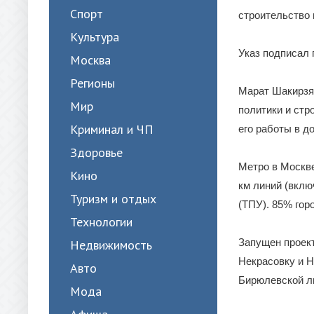
Спорт
строительство 
Культура
Указ подписал 
Москва
Регионы
Марат Шакирзя
Мир
политики и стр
Криминал и ЧП
его работы в 
Здоровье
Метро в Москве
Кино
км линий (вклю
Туризм и отдых
(ТПУ). 85% гор
Технологии
Запущен проект
Недвижимость
Некрасовку и Н
Авто
Бирюлевской л
Мода