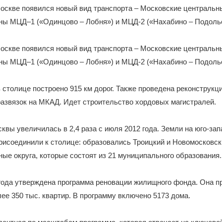
Москве появился новый вид транспорта – Московские централь
ны МЦД–1 («Одинцово – Лобня») и МЦД-2 («Нахабино – Подольс
Москве появился новый вид транспорта – Московские централь
ны МЦД–1 («Одинцово – Лобня») и МЦД-2 («Нахабино – Подольс
в столице построено 915 км дорог. Также проведена реконструкц
азвязок на МКАД. Идет строительство хордовых магистралей.
квы увеличилась в 2,4 раза с июля 2012 года. Земли на юго-зап
рисоединили к столице: образовались Троицкий и Новомосковск
ые округа, которые состоят из 21 муниципального образования.
 года утверждена программа реновации жилищного фонда. Она 
ее 350 тыс. квартир. В программу включено 5173 дома.