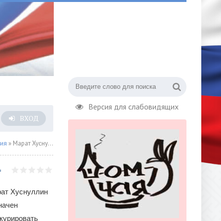
Версия для слабовидящих
ВХОД
сия
» Марат Хуснуллин назначен вице-премьером нового Правительства РФ
ат Хуснуллин
начен
курировать