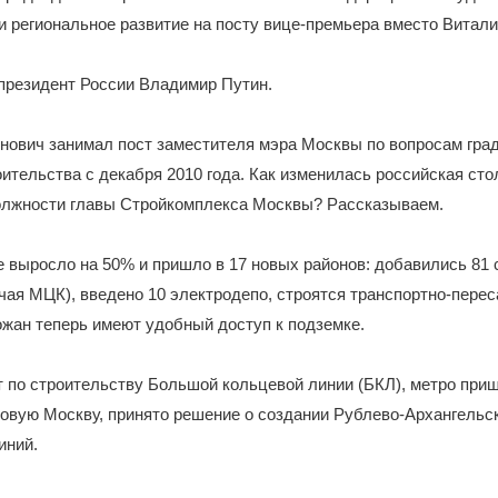
и региональное развитие на посту вице-премьера вместо Витали
президент России Владимир Путин.
нович занимал пост заместителя мэра Москвы по вопросам гра
оительства с декабря 2010 года. Как изменилась российская сто
должности главы Стройкомплекса Москвы? Рассказываем.
 выросло на 50% и пришло в 17 новых районов: добавились 81 
чая МЦК), введено 10 электродепо, строятся транспортно-пере
ожан теперь имеют удобный доступ к подземке.
 по строительству Большой кольцевой линии (БКЛ), метро при
овую Москву, принято решение о создании Рублево-Архангельс
иний.