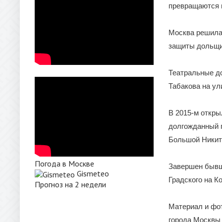
превращаются 
Москва решила
защиты дольщик
Театральные до
Табакова на ул
В 2015-м откры
долгожданный п
Большой Никит
Погода в Москве
Завершен бывш
Gismeteo
Градского на К
Прогноз на 2 недели
Материал и фот
города Москвы