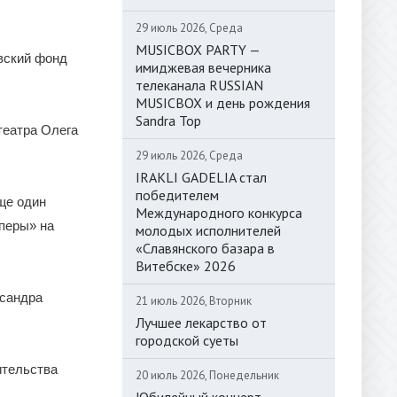
29 июль 2026, Среда
MUSICBOX PARTY —
вский фонд
имиджевая вечерника
телеканала RUSSIAN
MUSICBOX и день рождения
Sandra Top
театра Олега
29 июль 2026, Среда
IRAKLI GADELIA стал
победителем
ще один
Международного конкурса
оперы» на
молодых исполнителей
«Славянского базара в
Витебске» 2026
ксандра
21 июль 2026, Вторник
Лучшее лекарство от
городской суеты
ительства
20 июль 2026, Понедельник
Юбилейный концерт