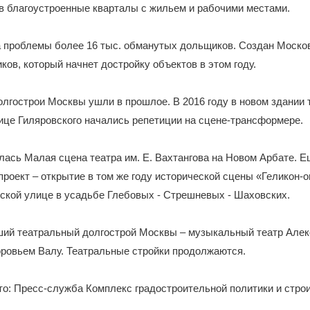
в благоустроенные кварталы с жильем и рабочими местами.
 проблемы более 16 тыс. обманутых дольщиков. Создан Моско
ов, который начнет достройку объектов в этом году.
лгострои Москвы ушли в прошлое. В 2016 году в новом здании 
ице Гиляровского начались репетиции на сцене-трансформере.
лась Малая сцена театра им. Е. Вахтангова на Новом Арбате. Е
роект – открытие в том же году исторической сцены «Геликон-
ской улице в усадьбе Глебовых - Стрешневых - Шаховских.
ий театральный долгострой Москвы – музыкальный театр Але
оровьем Валу. Театральные стройки продолжаются.
о: Пресс-служба Комплекс градостроительной политики и стро