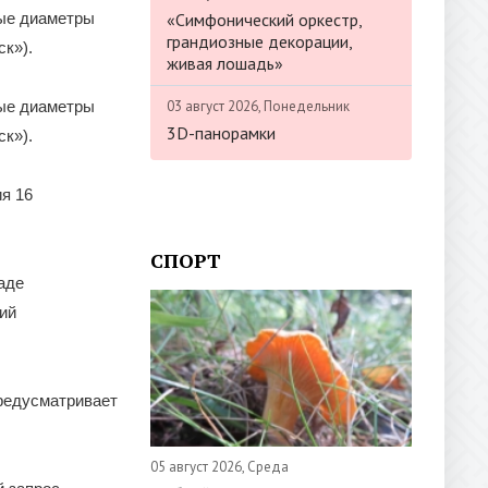
«Симфонический оркестр,
ные диаметры
грандиозные декорации,
к»).
живая лошадь»
03 август 2026, Понедельник
ные диаметры
3D-панорамки
к»).
ия 16
СПОРТ
аде
ий
предусматривает
05 август 2026, Среда