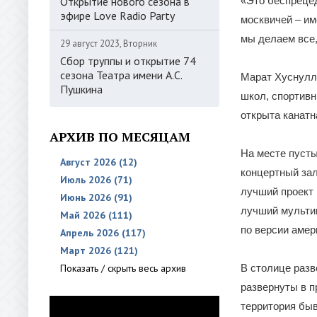
Открытие нового сезона в
«Это беспрецед
эфире Love Radio Party
москвичей – им
мы делаем все,
29 август 2023, Вторник
Сбор труппы и открытие 74
сезона Театра имени А.С.
Марат Хуснулли
Пушкина
школ, спортив
открыта канатн
АРХИВ ПО МЕСЯЦАМ
На месте пусты
Август 2026 (12)
концертный зал
Июль 2026 (71)
лучший проект 
Июнь 2026 (91)
лучший мультим
Май 2026 (111)
по версии амер
Апрель 2026 (117)
Март 2026 (121)
Показать / скрыть весь архив
В столице раз
развернуты в п
территория бы