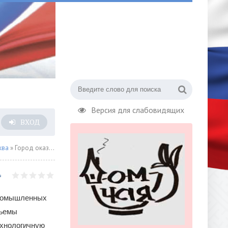
Версия для слабовидящих
ВХОД
ква
» Город оказывает поддержку высокотехнологичным предприятиям
промышленных
бъемы
ехнологичную