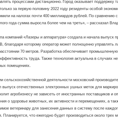
авлять процессами дистанционно. Город оказывает поддержку т
только за первую половину 2022 году резиденты особой эконом
мили на налогах почти 400 миллиардов рублей. По сравнению с
ого года сумма выросла более чем на треть», – рассказал Вл
па компаний «Лазеры и аппаратура» создала и начала выпуск 
, благодаря которому оператор может полноценно управлять л
расстоянии 70 метров. Разработка обеспечивает промышленную
эффективность труда. Также технология актуальна в случаях не
ных помещениях.
ии сельскохозяйственной деятельности московский производит
л выпуск отечественных электронных ушных меток для маркиро
олит агробизнесу не зависеть от иностранных поставщиков и о
ния о здоровье животных, их активности и перемещениях, а так
имое ветеринару для занесения данных в систему после каждог
. Планируется, что ежегодно будет производиться около трех 