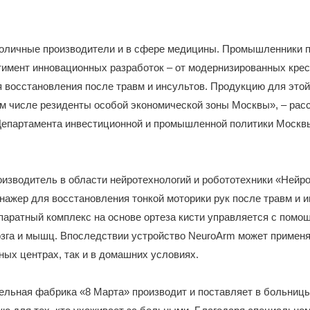
толичные производители и в сфере медицины. Промышленники 
имент инновационных разработок – от модернизированных крес
 восстановления после травм и инсультов. Продукцию для этой
м числе резиденты особой экономической зоны Москвы», – рас
Департамента инвестиционной и промышленной политики Москв
изводитель в области нейротехнологий и робототехники «Нейр
нажер для восстановления тонкой моторики рук после травм и и
аратный комплекс на основе ортеза кисти управляется с помо
зга и мышц. Впоследствии устройство NeuroArm может применя
ых центрах, так и в домашних условиях.
ельная фабрика «8 Марта» производит и поставляет в больниц