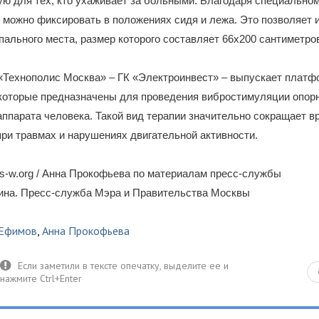
ю для тех, кто ухаживает за больными. Благодаря специально
 можно фиксировать в положениях сидя и лежа. Это позволяет 
спального места, размер которого составляет 66х200 сантиметро
«Технополис Москва» – ГК «Электроинвест» – выпускает плат
 которые предназначены для проведения вибростимуляции опор
аппарата человека. Такой вид терапии значительно сокращает в
ри травмах и нарушениях двигательной активности.
s-w.org / Анна Прокофьева по материалам пресс-службы
рина. Пресс-служба Мэра и Правительства Москвы
 Ефимов
,
Анна Прокофьева