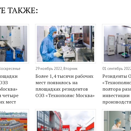
Е ТАКЖЕ:
 Воскресенье
29 ноябрь 2022, Вторник
01 сентябрь 2022
лощадки
Более 1,4 тысячи рабочих
Резиденты 
ОЭЗ
мест появилось на
«Технополис
Москва»
площадках резидентов
полтора раз
и четыре
ОЭЗ «Технополис Москва»
инвестиции 
их мест
производст