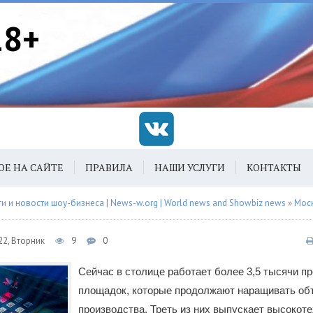
18+
ОЕ НА САЙТЕ
ПРАВИЛА
НАШИ УСЛУГИ
КОНТАКТЫ
 и новости шоу-бизнеса | News-w.org | World news and Showbiz news
»
Мос
22, Вторник
9
0
Сейчас в столице работает более 3,5 тысячи 
площадок, которые продолжают наращивать о
производства. Треть из них выпускает высокот