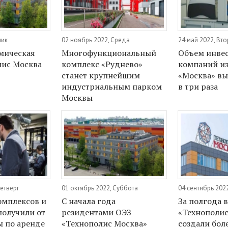
ник
02 ноябрь 2022, Среда
24 май 2022, Вт
мическая
Многофункциональный
Объем инве
лис Москва
комплекс «Руднево»
компаний из
станет крупнейшим
«Москва» вы
индустриальным парком
в три раза
Москвы
Четверг
01 октябрь 2022, Суббота
04 сентябрь 202
омплексов и
С начала года
За полгода 
получили от
резидентами ОЭЗ
«Технополис
ы по аренде
«Технополис Москва»
создали бол