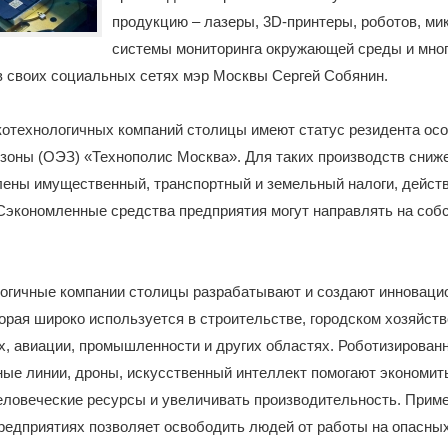
продукцию – лазеры, 3D-принтеры, роботов, ми
системы мониторинга окружающей среды и мног
в своих социальных сетях мэр Москвы Сергей Собянин.
котехнологичных компаний столицы имеют статус резидента ос
зоны (ОЭЗ) «Технополис Москва». Для таких производств сниже
лены имущественный, транспортный и земельный налоги, действ
Сэкономленные средства предприятия могут направлять на соб
огичные компании столицы разрабатывают и создают инноваци
орая широко используется в строительстве, городском хозяйств
х, авиации, промышленности и других областях. Роботизирован
ые линии, дроны, искусственный интеллект помогают экономит
еловеческие ресурсы и увеличивать производительность. Прим
редприятиях позволяет освободить людей от работы на опасны