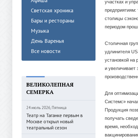
Афиша
участках и упр
Светская хроника
предприятиям: 
столицы сэконо
Бары и рестораны
периодом прошл
Музыка
День Варенья
Столичная груп
Все новости
удлинителя USB
установкой на 
и увеличивает 
производствен
ВЕЛИКОЛЕПНАЯ
СЕМЕРКА
Для оптимизац
Системс» нача
24 июль 2026, Пятница
Продукция позв
Театр на Таганке первым в
получать сведе
Москве открыл новый
время, необход
театральный сезон
вакцинирования