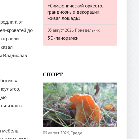
«Симфонический оркестр,
грандиозные декорации,
живая лошадь»
предлагают
03 август 2026, Понедельник
ел-кроватей до
3D-панорамки
 отрасли
сказал
ы Владислав
СПОРТ
оботикс»
нсультов.
щью
ться как в
ы мебель,
05 август 2026, Среда