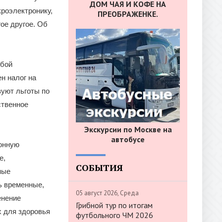
ДОМ ЧАЯ И КОФЕ НА
кроэлектронику,
ПРЕОБРАЖЕНКЕ.
ое другое. Об
обой
н налог на
уют льготы по
ственное
Экскурсии по Москве на
автобусе
онную
е,
СОБЫТИЯ
ные
ь временные,
05 август 2026, Среда
енение
Грибной тур по итогам
х для здоровья
футбольного ЧМ 2026