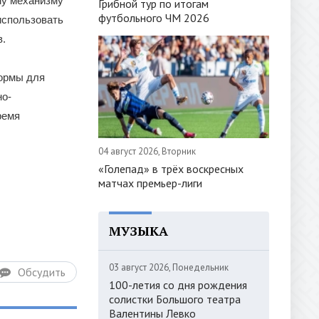
му механизму
Грибной тур по итогам
футбольного ЧМ 2026
использовать
в.
формы для
но-
ремя
04 август 2026, Вторник
«Голепад» в трёх воскресных
матчах премьер-лиги
МУЗЫКА
03 август 2026, Понедельник
Обсудить
100-летия со дня рождения
солистки Большого театра
Валентины Левко