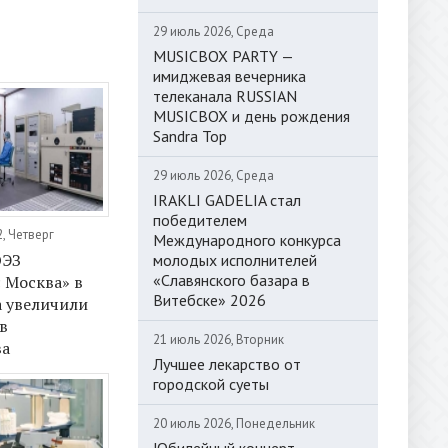
29 июль 2026, Среда
MUSICBOX PARTY —
имиджевая вечерника
телеканала RUSSIAN
MUSICBOX и день рождения
Sandra Top
29 июль 2026, Среда
IRAKLI GADELIA стал
победителем
, Четверг
Международного конкурса
ОЭЗ
молодых исполнителей
«Славянского базара в
 Москва» в
Витебске» 2026
а увеличили
в
21 июль 2026, Вторник
ва
Лучшее лекарство от
городской суеты
20 июль 2026, Понедельник
Юбилейный концерт