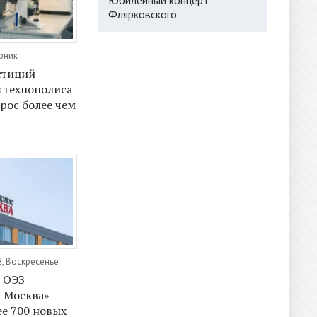
Флярковского
орник
стиций
 технополиса
рос более чем
2, Воскресенье
в ОЭЗ
 Москва»
ее 700 новых