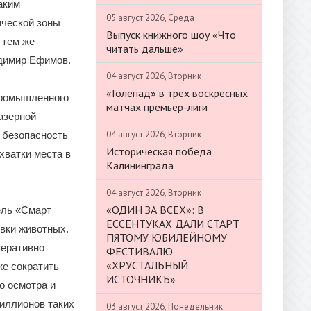
аким
05 август 2026, Среда
ической зоны
Выпуск книжного шоу «Что
 тем же
читать дальше»
адимир Ефимов.
04 август 2026, Вторник
«Голепад» в трёх воскресных
промышленного
матчах премьер-лиги
азерной
04 август 2026, Вторник
 безопасность
Историческая победа
хватки места в
Калининграда
04 август 2026, Вторник
«ОДИН ЗА ВСЕХ»: В
ель «Смарт
ЕССЕНТУКАХ ДАЛИ СТАРТ
вки животных.
ПЯТОМУ ЮБИЛЕЙНОМУ
перативно
ФЕСТИВАЛЮ
«ХРУСТАЛЬНЫЙ
же сократить
ИСТОЧНИКЪ»
о осмотра и
миллионов таких
03 август 2026, Понедельник