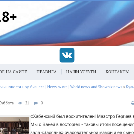
18+
ОЕ НА САЙТЕ
ПРАВИЛА
НАШИ УСЛУГИ
КОНТАКТЫ
 и новости шоу-бизнеса | News-w.org | World news and Showbiz news
»
Куль
 Суббота
21
0
«Хабенский был восхитителен! Маэстро Гергиев 
Мы с Ваней в восторге» - таковы итоги посещени
зала «Зарядье» очаровательной мамой и её сыно