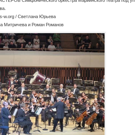
АСТЕРОВ Симфонического оркестра Мариинского театра под у
ва.
-w.org / Светлана Юрьева
на Митричева и Роман Романов