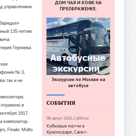
ДОМ ЧАЯ И КОФЕ НА
од управлением
ПРЕОБРАЖЕНКЕ.
«Зарядье»
нный 135-летию
евича
лерия Гергиева
ская
мфония № 3,
Экскурсии по Москве на
а так и не
автобусе
омпозитора.
СОБЫТИЯ
 отражено в
сентября 1917
08 август 2026, Суббота
м композитор.
Кубковые матчи в
o, Finale: Molto
Краснодаре, Санкт-