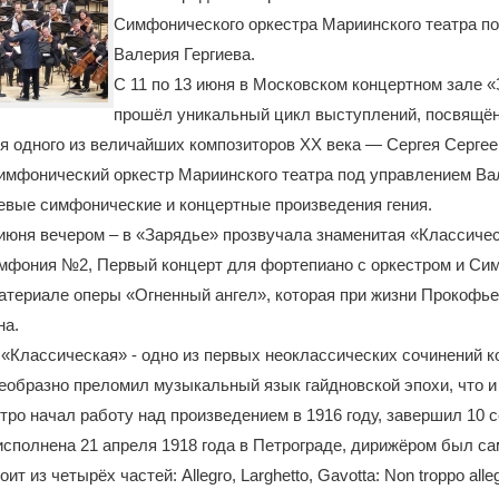
Симфонического оркестра Мариинского театра п
Валерия Гергиева.
С 11 по 13 июня в Московском концертном зале 
прошёл уникальный цикл выступлений, посвящё
я одного из величайших композиторов XX века — Сергея Серге
имфонический оркестр Мариинского театра под управлением Ва
евые симфонические и концертные произведения гения.
июня вечером – в «Зарядье» прозвучала знаменитая «Классиче
мфония №2, Первый концерт для фортепиано с оркестром и Си
атериале оперы «Огненный ангел», которая при жизни Прокофьев
на.
Классическая» - одно из первых неоклассических сочинений к
образно преломил музыкальный язык гайдновской эпохи, что и
тро начал работу над произведением в 1916 году, завершил 10 
исполнена 21 апреля 1918 года в Петрограде, дирижёром был са
т из четырёх частей: Allegro, Larghetto, Gavotta: Non troppo allegr