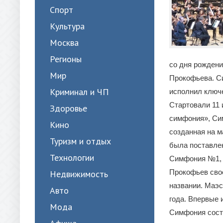
Спорт
Культура
Москва
Регионы
со дня рождени
Мир
Прокофьева. С
Криминал и ЧП
исполнил ключ
Стартовали 11 
Здоровье
симфония», Си
Кино
созданная на м
Туризм и отдых
была поставле
Технологии
Симфония №1, «
Прокофьев свое
Недвижимость
названии. Маэс
Авто
года. Впервые 
Мода
Симфония состои