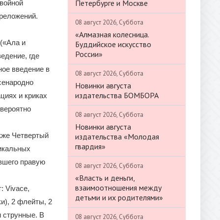
Петербурге и Москве
двойной
ереложений.
08 август 2026, Суббота
«Алмазная колесница.
(«Ала и
Буддийское искусство
России»
едение, где
ое введение в
08 август 2026, Суббота
сенародно
Новинки августа
издательства БОМБОРА
циях и криках
евероятно
08 август 2026, Суббота
Новинки августа
кже Четвертый
издательства «Молодая
гвардия»
никальных
явшего правую
08 август 2026, Суббота
«Власть и деньги,
взаимоотношения между
 Vivace,
детьми и их родителями»
и), 2 флейты, 2
и струнные. В
08 август 2026, Суббота