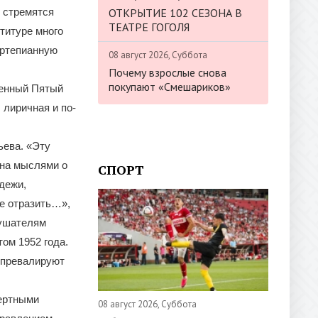
ОТКРЫТИЕ 102 СЕЗОНА В
и стремятся
ТЕАТРЕ ГОГОЛЯ
титуре много
ортепианную
08 август 2026, Суббота
Почему взрослые снова
покупают «Смешариков»
шенный Пятый
 лиричная и по-
ьева. «Эту
яна мыслями о
СПОРТ
дежи,
е отразить…»,
лушателям
том 1952 года.
 превалируют
цертными
08 август 2026, Суббота