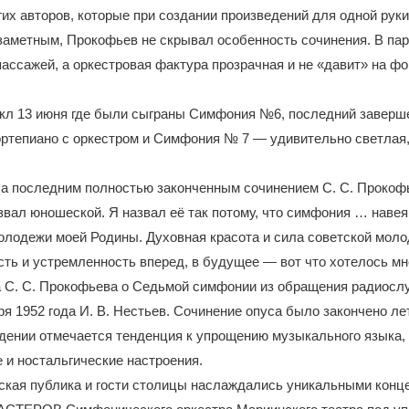
гих авторов, которые при создании произведений для одной рук
заметным, Прокофьев не скрывал особенность сочинения. В пар
ассажей, а оркестровая фактура прозрачная и не «давит» на ф
кл 13 июня где были сыграны Симфония №6, последний завер
ртепиано с оркестром и Симфония № 7 — удивительно светлая,
а последним полностью законченным сочинением С. С. Прокоф
вал юношеской. Я назвал её так потому, что симфония … наве
олодежи моей Родины. Духовная красота и сила советской моло
ть и устремленность вперед, в будущее — вот что хотелось мн
а С. С. Прокофьева о Седьмой симфонии из обращения радиос
ря 1952 года И. В. Нестьев. Сочинение опуса было закончено ле
дении отмечается тенденция к упрощению музыкального языка,
и ностальгические настроения.
вская публика и гости столицы наслаждались уникальными кон