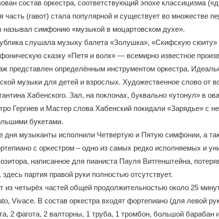
зован состав оркестра, соответствующий эпохе классицизма («
ья часть (гавот) стала популярной и существует во множестве п
 называл симфонию «музыкой в моцартовском духе».
публика слушала музыку балета «Золушка», «Скифскую сюиту» 
фоническую сказку «Петя и волк» — всемирно известное произв
аж представлен определённым инструментом оркестра. Идеальн
кой музыки для детей и взрослых. Художественное слово от в
антина Хабенского. Зал, на поклонах, буквально «утонул» в ова
тро Гергиев и Мастер слова Хабенский покидали «Зарядье» с н
ольшими букетами.
е дня музыканты исполнили Четвертую и Пятую симфонии, а та
ртепиано с оркестром – одно из самых редко исполняемых и у
озитора, написанное для пианиста Пауля Витгенштейна, потер
, здесь партия правой руки полностью отсутствует.
т из четырёх частей общей продолжительностью около 25 минут:
to, Vivace. В состав оркестра входят фортепиано (для левой рук
та, 2 фагота, 2 валторны, 1 труба, 1 тромбон, большой барабан 