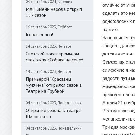
03 сентябрь 2024, Вторник
отличие от мно
МХТ имени Чехова открыл
сделать это не
127 сезон
одноголосных п
16 сентябрь 2023, Суббота
партию.
Гоголь вечен!
Завершился ци
концерт для фо
14 сентябрь 2023, Четверг
Светский показ премьеры
детски чистая.
спектакля «Собака на сене»
Симфония стал
симфонию я наз
14 сентябрь 2023, Четверг
радости пути м
Премьерой "Красавец
мужчина" открылся сезон в
жизнерадостнос
Театре на Трубной
приводит слов
Англии 21 нояб
04 сентябрь 2023, Понедельник
Открытие сезона в театре
В этом произве
Шиловского
меланхоличные 
Три дня моско
04 сентябрь 2023, Понедельник