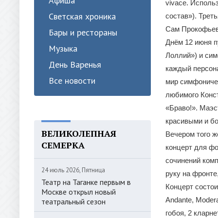
Афиша
vivace. Исполь
Светская хроника
состав»). Трет
Сам Прокофьев
Бары и рестораны
Днём 12 июня 
Музыка
Лоллий») и сим
День Варенья
каждый персон
Все новости
мир симфоничес
любимого Конст
«Браво!». Маэс
красивыми и б
ВЕЛИКОЛЕПНАЯ
Вечером того ж
СЕМЕРКА
концерт для фо
сочинений комп
24 июль 2026, Пятница
руку на фронте
Театр на Таганке первым в
Концерт состои
Москве открыл новый
Andante, Modera
театральный сезон
гобоя, 2 кларне