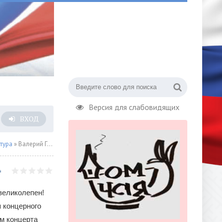
Версия для слабовидящих
ВХОД
тура
» Валерий Гергиев, Константин Хабенский и известные солисты современности к 135 – летию Прокофьева!
великолепен!
я концерного
м концерта