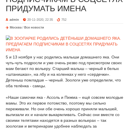
ПРИДУМАТЬ ИМЕНА
admin
20-11-2020, 22:35
752
Москва
/
Все новости
5 и 13 ноября у нас родились малыши домашнего яка. Они
чуть-чуть подросли и уже очень резво под присмотром своих
мам бегают по вольеру. Старший малыш – черный в белых
«штанишках», на лбу и на коленках у него «сердечки».
Детеныш помладше – черный. Зоологи уже определили, что
оба телёнка - самцы.
«Наши самочки яка - Ассоль и Пижма – ещё совсем молодые
мамы. Это их первое потомство, поэтому мы сильно
переживали. Но они обе очень хорошо приняли малышей,
вылизали их и начали выкармливать. Сейчас они вместе со
своими телятами находятся в разных вольерах – так
зоологам и ветеринарам удобнее наблюдать за