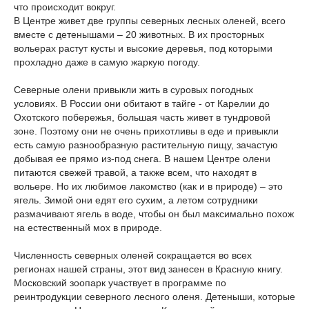
что происходит вокруг.
В Центре живет две группы северных лесных оленей, всего
вместе с детенышами – 20 животных. В их просторных
вольерах растут кусты и высокие деревья, под которыми
прохладно даже в самую жаркую погоду.
Северные олени привыкли жить в суровых погодных
условиях. В России они обитают в тайге - от Карелии до
Охотского побережья, большая часть живет в тундровой
зоне. Поэтому они не очень прихотливы в еде и привыкли
есть самую разнообразную растительную пищу, зачастую
добывая ее прямо из-под снега. В нашем Центре олени
питаются свежей травой, а также всем, что находят в
вольере. Но их любимое лакомство (как и в природе) – это
ягель. Зимой они едят его сухим, а летом сотрудники
размачивают ягель в воде, чтобы он был максимально похож
на естественный мох в природе.
Численность северных оленей сокращается во всех
регионах нашей страны, этот вид занесен в Красную книгу.
Московский зоопарк участвует в программе по
реинтродукции северного лесного оленя. Детеныши, которые