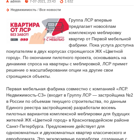
admin
7-07-2021, 23:43
1 632
Недвижимость
/
Все новости
Группа ЛСР впервые
предлагает новосёлам
комплексную меблировку
квартир от Первой мебельной
фабрики. Пока услуга доступна
покупателям в двух корпусах строящегося ЖК «Цветной
город». По окончании пилотного проекта, основываясь на
динамике спроса на квартиры с меблировкой, ЛСР примет
решение о масштабировании опции на другие свои
строящиеся объекты.
Первая мебельная фабрика совместно с компанией «ЛСР.
Недвижимость-СЗ» (входит в Группу ЛСР — застройщика №2
в России по объемам текущего строительства, по данным
Единого реестра застройщиков) разработали восемь
пилотных вариантов комплексной меблировки для будущих
жителей ЖК «Цветной город» в Красногвардейском районе
Санкт-Петербурга. Предложение действует для
однокомнатных и двухкомнатных квартир классического и
евроформата. Это эксклюзивные разработки, созданные с