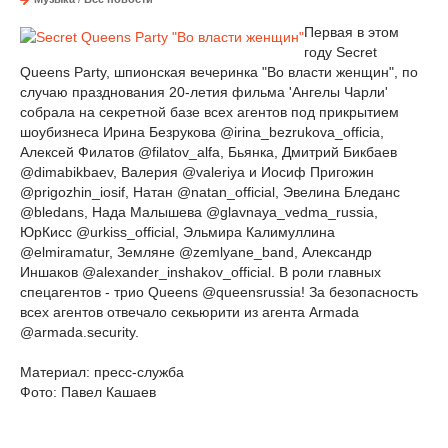
Первая в этом
году Secret
Queens Party, шпионская вечеринка "Во власти женщин", по
случаю празднования 20-летия фильма 'Ангелы Чарли'
собрала на секретной базе всех агентов под прикрытием
шоубизнеса Ирина Безрукова @irina_bezrukova_officia,
Алексей Филатов @filatov_alfa, Бьянка, Дмитрий Бикбаев
@dimabikbaev, Валерия @valeriya и Иосиф Пригожин
@prigozhin_iosif, Натан @natan_official, Эвелина Бледанс
@bledans, Нада Малышева @glavnaya_vedma_russia,
ЮрКисс @urkiss_official, Эльмира Калимуллина
@elmiramatur, Земляне @zemlyane_band, Александр
Иншаков @alexander_inshakov_official. В роли главных
спецагентов - трио Queens @queensrussia! За безопасность
всех агентов отвечало секьюрити из агента Armada
@armada.security.
Материал: пресс-служба
Фото: Павел Кашаев