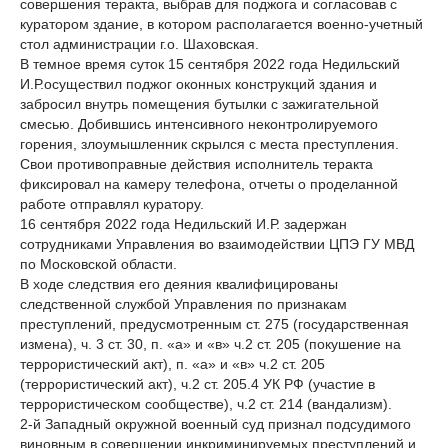
совершения теракта, выбрав для поджога и согласовав с
куратором здание, в котором располагается военно-учетный
стол администрации г.о. Шаховская.
В темное время суток 15 сентября 2022 года Недильский
И.Р.осуществил поджог оконных конструкций здания и
забросил внутрь помещения бутылки с зажигательной
смесью. Добившись интенсивного неконтролируемого
горения, злоумышленник скрылся с места преступления.
Свои противоправные действия исполнитель теракта
фиксировал на камеру телефона, отчеты о проделанной
работе отправлял куратору.
16 сентября 2022 года Недильский И.Р. задержан
сотрудниками Управления во взаимодействии ЦПЭ ГУ МВД
по Московской области.
В ходе следствия его деяния квалифицированы
следственной службой Управления по признакам
преступлений, предусмотренным ст. 275 (государственная
измена), ч. 3 ст. 30, п. «а» и «в» ч.2 ст. 205 (покушение на
террористический акт), п. «а» и «в» ч.2 ст. 205
(террористический акт), ч.2 ст. 205.4 УК РФ (участие в
террористическом сообществе), ч.2 ст. 214 (вандализм).
2-й Западный окружной военный суд признал подсудимого
виновным в совершении инкриминируемых преступлений и