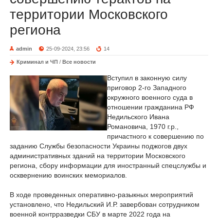
территории Московского
региона
admin
25-09-2024, 23:56
14
Криминал и ЧП
/
Все новости
Вступил в законную силу
приговор 2-го Западного
окружного военного суда в
отношении гражданина РФ
Недильского Ивана
Романовича, 1970 г.р.,
причастного к совершению по
заданию Службы безопасности Украины поджогов двух
административных зданий на территории Московского
региона, сбору информации для иностранный спецслужбы и
осквернению воинских мемориалов.
В ходе проведенных оперативно-разыкных мероприятий
установлено, что Недильский И.Р. завербован сотрудником
военной контрразведки СБУ в марте 2022 года на