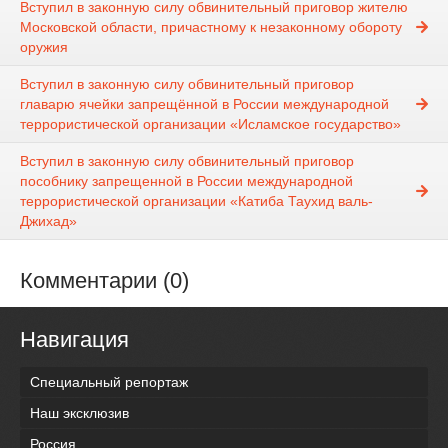
Вступил в законную силу обвинительный приговор жителю
Московской области, причастному к незаконному обороту
оружия
Вступил в законную силу обвинительный приговор
главарю ячейки запрещённой в России международной
террористической организации «Исламское государство»
Вступил в законную силу обвинительный приговор
пособнику запрещенной в России международной
террористической организации «Катиба Таухид валь-
Джихад»
Комментарии (0)
Навигация
Специальный репортаж
Наш эксклюзив
Россия