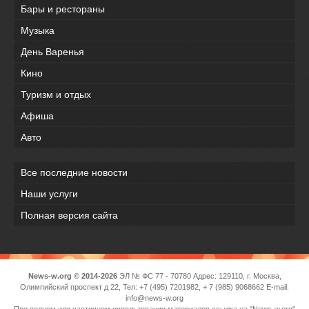
Бары и рестораны
Музыка
День Варенья
Кино
Туризм и отдых
Афиша
Авто
Все последние новости
Наши услуги
Полная версия сайта
News-w.org © 2014-2026
ЭЛ № ФС 77 - 70780 Адрес: 129110, г. Москва,
Олимпийский проспект д 22, Тел: +7 (495) 7201982, + 7 (985) 9068662 E-mail:
info@news-w.org
При полном или частичном использовании материалов ссылка на "News-w.org"