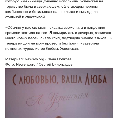
которую именинница душевно исполнила. Успенская на
торжестве была в сверкающем, облегающем черном
комбинезоне и ботильонах на шпильках и выглядела
стильной и счастливой.
«Обычно у нас сильная нехватка времени, а в пандемию
времени хватило на все. Я помирилась с дочерью, записала
много новых песен, сняла клип, подтянула знание языков... и
теперь ни дня не могу провести без йоги», - заверила
немногих журналистов Любовь Успенская.
Материал: News-w.org / Лана Попкова
Фото: News-w.org / Сергей Виноградов