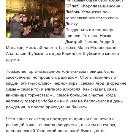
Не скрывающая свой возраст
(67лет) «Королева шансона»
Любовь Успенская по-
королевски отметила свою
Днюху.
Поздравить именинницу
пришли: Татьяна Навка,
Дмитрий Песков, Андрей
Малахов, Николай Басков, Глюкоза, Маша Малиновская,
Анастасия Шубская с отцом Кириллом Шубским и многие
другие.
Торжество, организованное коллективом певицы, было
засекречено, но прошло с размахом. Столы ломились от
мидий, элитных оливок, черной икры, свежих ягод (в средине
зимы – самое то) и элитного алкоголя. Как сказала сама
виновница торжества: «…самое большое счастье, когда
человеку говорят, чтобы он ни о чем не беспокоился в день
рождения, а просто приходил на банкет».
Чета пресс-секретаря президента приехала на вечер с
разницей в час - сначала фигуристка, а затем ее супруг,
преподнесший Успенской роскошный букет цветов.