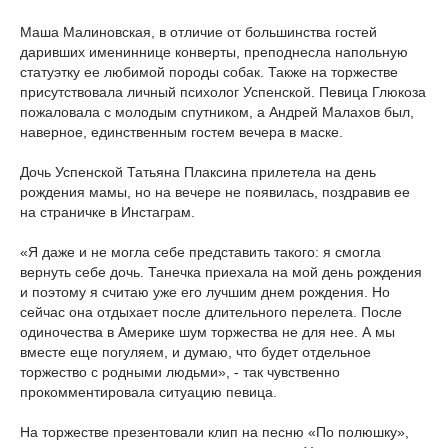
Маша Малиновская, в отличие от большинства гостей
даривших имениннице конверты, преподнесла напольную
статуэтку ее любимой породы собак. Также на торжестве
присутствовала личный психолог Успенской. Певица Глюкоза
пожаловала с молодым спутником, а Андрей Малахов был,
наверное, единственным гостем вечера в маске.
Дочь Успенской Татьяна Плаксина прилетела на день
рождения мамы, но на вечере не появилась, поздравив ее
на страничке в Инстаграм.
«Я даже и не могла себе представить такого: я смогла
вернуть себе дочь. Танечка приехала на мой день рождения
и поэтому я считаю уже его лучшим днем рождения. Но
сейчас она отдыхает после длительного перелета. После
одиночества в Америке шум торжества не для нее. А мы
вместе еще погуляем, и думаю, что будет отдельное
торжество с родными людьми», - так чувственно
прокомментировала ситуацию певица.
На торжестве презентовали клип на песню «По полюшку»,