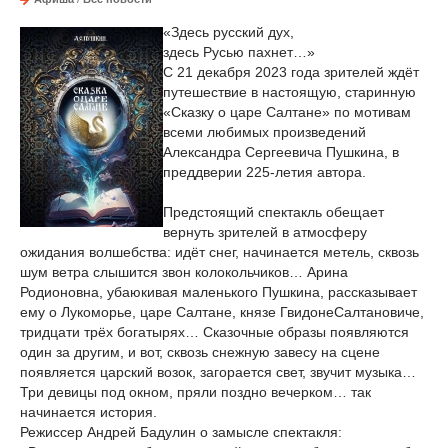
«Здесь русский дух,
здесь Русью пахнет…»
С 21 декабря 2023 года зрителей ждёт
путешествие в настоящую, старинную
«Сказку о царе Салтане» по мотивам
всеми любимых произведений
Александра Сергеевича Пушкина, в
преддверии 225-летия автора.
Предстоящий спектакль обещает
вернуть зрителей в атмосферу
ожидания волшебства: идёт снег, начинается метель, сквозь
шум ветра слышится звон колокольчиков… Арина
Родионовна, убаюкивая маленького Пушкина, рассказывает
ему о Лукоморье, царе Салтане, князе ГвидонеСалтановиче,
тридцати трёх богатырях… Сказочные образы появляются
один за другим, и вот, сквозь снежную завесу на сцене
появляется царский возок, загорается свет, звучит музыка…
Три девицы под окном, пряли поздно вечерком… так
начинается история.
Режиссер Андрей Бадулин о замысле спектакля: