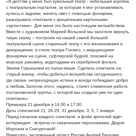
«В детстве у меня был кукольный театр - небольшая коробка
с театральным порталом, за которым я мог устанавливать
кулисы и задники, менять свет с помощью фонарика,
разыгрывать спектакли с крошечными картонными
«артистами». Для меня это было настоящим волшебством.
Вместе с художником Марией Вольской мы захотели вернуть
такую сказку – построим на нашей самой большой
театральной сцене старинный театр с его механизмами и
декорациями, в стиле театра Гонзаго, с мерцающими
фонарями на сцене, суфлерской будкой, похожей на
морскую раковину, водопадами из серебряной фольги,
Змеем-Горынычем из папье-маше. Сделать спектакль на
старый манер, чтобы добиться волшебства сегодняшнего,
где сказка- непреходящая истина и всегда побеждают добро
и любовь.Залогом этого, надеюсь, станет слаженная работа
постановочной группы, с которой мы создали уже не один
спектакль».
Премьера 21 декабря в 14.00 и 17.00.
Даты спектаклей 21, 26-29, 31 декабря, 3, 5, 7 января.
Перед началом каждого спектакля, в фойе зрителей ждёт
интермедия - встреча со сказочными персонажами, Дедом
Морозом и Снегурочкой!
Режиссер– заслуженный артист России Андрей Бадулин