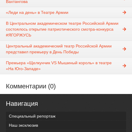
Вахтангова
«Леди на день» в Театре Армии
В Центральном академическом театре Российской Армии
состоялось открытие патриотического смотра-конкурса
#ЯГОРЖУСЬ
Центральный академический театр Российской Армии
представил премьеру в День Победы
Премьера «Щелкунчик VS Мышиный король» в театре
«На Юго-Западе»
Комментарии (0)
Навигация
Специальный репортаж
Наш эксклюзив