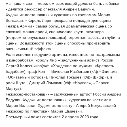
мы нашли свет - мерилом всех вещей должна быть любовь»,
- делится режиссер спектакля Андрей Бадулин.
Художник-постановщик и художник по костюмам Мария
Вольская: «Король Лир» прекрасно подходит для сцены
Театра Армии - самая большая драматическая сцена со
сложной машинерией, сценические круги, плунжера
(подъемно-опускные площадки), огромная высота и глубина
сцены. Возможности этой сцены способны производить
очень сильный эффект».
Роли исполнят ведущие артисты, известные по театральным
и киноработам: король Лир – заслуженный артист России
Сергей Колесников(х/ф «Хождение по мукам», «Крепость
Бадабер»), граф Кент – Вячеслав Разбегаев (х/ф «Экипаж»,
«Обитаемый остров»), Николай Токарев (х/ф«Шифр»), в
роли Шута –Дмитрий Ломакин (х/ф «Надвое», «Спроси
Марту»).
Режиссёр-постановщик – заслуженный артист России Андрей
Бадулин Художник-постановщик, художник по костюмам –
Мария Вольская Художник по свету - Андрей Богуславский
Режиссёр по пластике - Мария Шмаевич.
Премьерный показ состоится 2 апреля 2023 года.