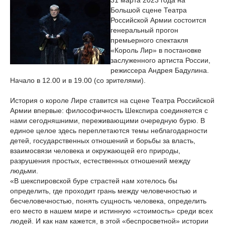
31 марта 2023 года на
Большой сцене Театра
Российской Армии состоится
генеральный прогон
премьерного спектакля
«Король Лир» в постановке
заслуженного артиста России,
режиссера Андрея Бадулина.
Начало в 12.00 и в 19.00 (со зрителями).
История о короле Лире ставится на сцене Театра Российской
Армии впервые: философичность Шекспира соединяется с
нами сегодняшними, переживающими очередную бурю. В
единое целое здесь переплетаются темы неблагодарности
детей, государственных отношений и борьбы за власть,
взаимосвязи человека и окружающей его природы,
разрушения простых, естественных отношений между
людьми.
«В шекспировской буре страстей нам хотелось бы
определить, где проходит грань между человечностью и
бесчеловечностью, понять сущность человека, определить
его место в нашем мире и истинную «стоимость» среди всех
людей. И как нам кажется, в этой «беспросветной» истории