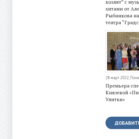
козлят” с му
хитами от Ал
Рыбникова на
театра “Град
28 март 2022, По
Премьера спе
Князевой «Пи
Улитки»
ДОБАВИТ