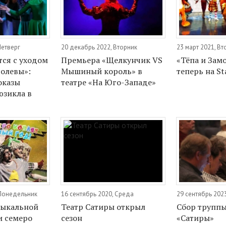
Четверг
20 декабрь 2022, Вторник
23 март 2021, Вт
тся с уходом
Премьера «Щелкунчик VS
«Тёпа и Замо
олевы»:
Мышиный король» в
теперь на St
оказы
театре «На Юго-Западе»
юзикла в
 Понедельник
16 сентябрь 2020, Среда
29 сентябрь 202
зыкальной
Театр Сатиры открыл
Сбор труппы
и семеро
сезон
«Сатиры»