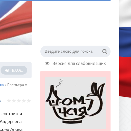
Версия для слабовидящих
ВХОД
ша
» Премьера музыкальной сказки Ганса Христиана Андерсена «Дюймовочка» в Театре сатиры
ы состоится
 Андерсена
ссер Арина