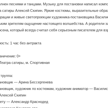
лнен песнями и танцами. Музыку для постановки написал комп
а сатиры Алексей Скипин. Яркие костюмы, выразительные обра
орации и живые светопроекции художника-постановщика Васили
ьким зрителям ощущение настоящего волшебства. А родители з
сена, который всегда считал себя серьезным писателем для вз
сть: 1 час без антракта
аничение: 0+
Театра сатиры, м. Спортивная
труппа:
ановщик — Арина Бессергенева
ановщик, художник по костюмам, художник-аниматор — Василис
Алексей Скипин
вету — Александр Краснодед