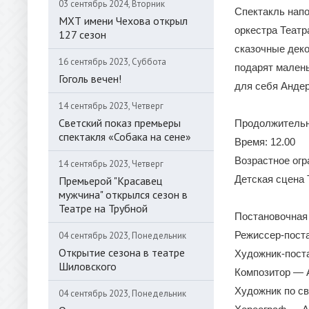
03 сентябрь 2024, Вторник
Спектакль напо
МХТ имени Чехова открыл
оркестра Театр
127 сезон
сказочные дек
16 сентябрь 2023, Суббота
подарят мален
Гоголь вечен!
для себя Андер
14 сентябрь 2023, Четверг
Светский показ премьеры
Продолжительно
спектакля «Собака на сене»
Время: 12.00
Возрастное огр
14 сентябрь 2023, Четверг
Детская сцена 
Премьерой "Красавец
мужчина" открылся сезон в
Театре на Трубной
Постановочная 
Режиссер-пост
04 сентябрь 2023, Понедельник
Открытие сезона в театре
Художник-пост
Шиловского
Композитор — 
Художник по с
04 сентябрь 2023, Понедельник