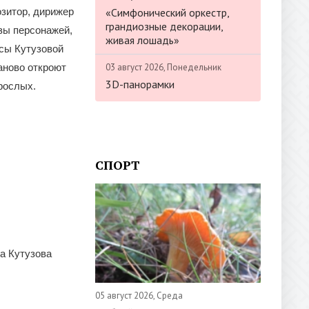
«Симфонический оркестр,
озитор, дирижер
грандиозные декорации,
зы персонажей,
живая лошадь»
сы Кутузовой
03 август 2026, Понедельник
аново откроют
3D-панорамки
рослых.
СПОРТ
а Кутузова
05 август 2026, Среда