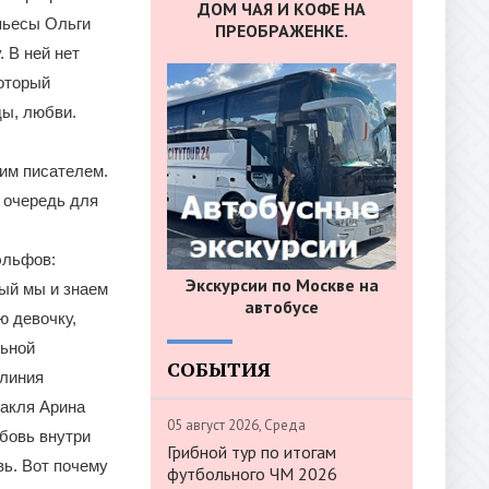
ДОМ ЧАЯ И КОФЕ НА
пьесы Ольги
ПРЕОБРАЖЕНКЕ.
 В ней нет
который
ды, любви.
ким писателем.
ю очередь для
эльфов:
Экскурсии по Москве на
ый мы и знаем
автобусе
ю девочку,
льной
СОБЫТИЯ
 линия
такля Арина
05 август 2026, Среда
юбовь внутри
Грибной тур по итогам
ь. Вот почему
футбольного ЧМ 2026