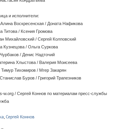
настасия Кондратьева
ица и исполнители:
Алина Воскресенская / Доната Нафикова
 Титова / Ксения Громова
ан Михайловский / Сергей Колповский
 Кузнецова / Ольга Суркова
Чурбаков / Денис Надточий
атерина Хлыстова / Валерия Моисеева
Тимур Тихомиров / Мгер Закарян
Станислав Буров / Григорий Трапезников
-w.org / Сергей Коннов по материалам пресс-службы
лужба
ка
,
Сергей Коннов