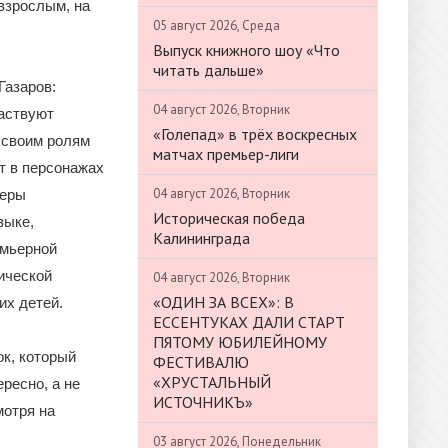
 взрослым, на
05 август 2026, Среда
Выпуск книжного шоу «Что
читать дальше»
Газаров:
04 август 2026, Вторник
аствуют
«Голепад» в трёх воскресных
 своим ролям
матчах премьер-лиги
т в персонажах
04 август 2026, Вторник
теры
Историческая победа
зыке,
Калининграда
емьерной
ической
04 август 2026, Вторник
«ОДИН ЗА ВСЕХ»: В
их детей.
ЕССЕНТУКАХ ДАЛИ СТАРТ
ПЯТОМУ ЮБИЛЕЙНОМУ
ок, который
ФЕСТИВАЛЮ
«ХРУСТАЛЬНЫЙ
ересно, а не
ИСТОЧНИКЪ»
мотря на
03 август 2026, Понедельник