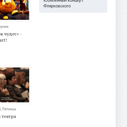
Флярковского
орник
к чудес» -
art!
3, Пятница
 театра