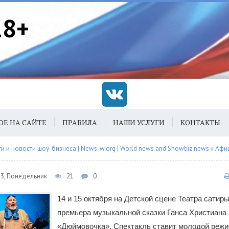
18+
ОЕ НА САЙТЕ
ПРАВИЛА
НАШИ УСЛУГИ
КОНТАКТЫ
 и новости шоу-бизнеса | News-w.org | World news and Showbiz news
»
Афи
23, Понедельник
21
0
14 и 15 октября на Детской сцене Театра сатир
премьера музыкальной сказки Ганса Христиана
«Дюймовочка». Спектакль ставит молодой режи