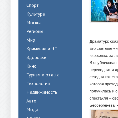
Спорт
Культура
Москва
Регионы
Мир
Драматург, ска
Криминал и ЧП
Его светлые «и
взрослых: за л
Здоровье
В опубликованн
Кино
переводчик и д
Туризм и отдых
сегодня как ск
Технологии
которая проход
получилась и с
Недвижимость
спектакля – св
Авто
Бессергенева. 
Мода