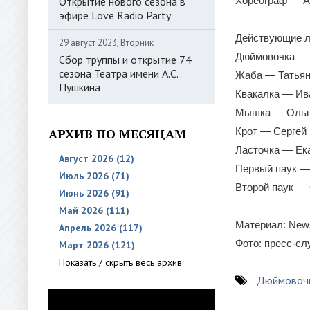
Открытие нового сезона в
Хореограф — А
эфире Love Radio Party
Действующие л
29 август 2023, Вторник
Дюймовочка — 
Сбор труппы и открытие 74
сезона Театра имени А.С.
Жаба — Татьяна
Пушкина
Квакалка — Ив
Мышка — Ольга
АРХИВ ПО МЕСЯЦАМ
Крот — Сергей 
Ласточка — Ек
Август 2026 (12)
Первый паук — 
Июль 2026 (71)
Второй паук — 
Июнь 2026 (91)
Май 2026 (111)
Материал: News
Апрель 2026 (117)
Фото: пресс-с
Март 2026 (121)
Показать / скрыть весь архив
Дюймовоч