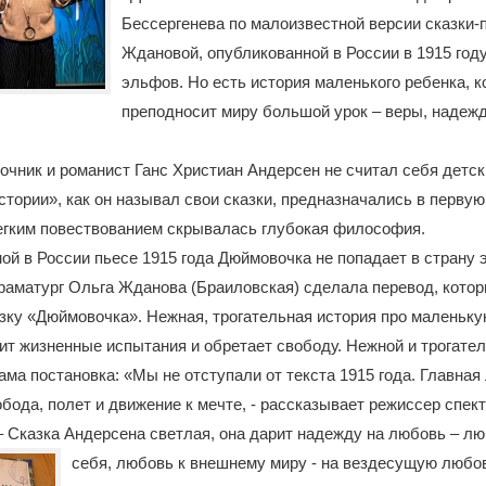
Бессергенева по малоизвестной версии сказки-
Ждановой, опубликованной в России в 1915 году.
эльфов. Но есть история маленького ребенка, 
преподносит миру большой урок – веры, надеж
зочник и романист Ганс Христиан Андерсен не считал себя детс
стории», как он называл свои сказки, предназначались в перву
егким повествованием скрывалась глубокая философия.
ой в России пьесе 1915 года Дюймовочка не попадает в страну 
раматург Ольга Жданова (Браиловская) сделала перевод, котор
азку «Дюймовочка». Нежная, трогательная история про маленьку
ит жизненные испытания и обретает свободу. Нежной и трогате
ама постановка: «Мы не отступали от текста 1915 года. Главная
обода, полет и движение к мечте, - рассказывает режиссер спек
– Сказка Андерсена светлая, она дарит надежду на любовь – л
себя, любовь к внешнему миру - на
вездесущую любов