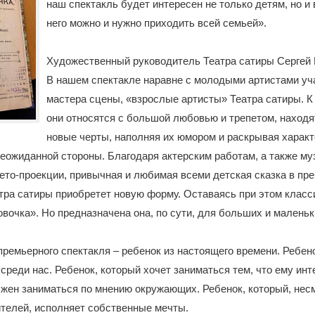
наш спектакль будет интересен не только детям, но и
него можно и нужно приходить всей семьей».
Художественный руководитель Театра сатиры Сергей 
В нашем спектакле наравне с молодыми артистами уч
мастера сцены, «взрослые артисты» Театра сатиры. К
они относятся с большой любовью и трепетом, находя
новые черты, наполняя их юмором и раскрывая харак
еожиданной стороны. Благодаря актерским работам, а также му
ето-проекции, привычная и любимая всеми детская сказка в пр
тра сатиры приобретет новую форму. Оставаясь при этом класс
вочка». Но предназначена она, по сути, для больших и маленьк
премьерного спектакля – ребенок из настоящего времени. Ребен
 среди нас. Ребенок, который хочет заниматься тем, что ему инт
лжен заниматься по мнению окружающих. Ребенок, который, нес
телей, исполняет собственные мечты.