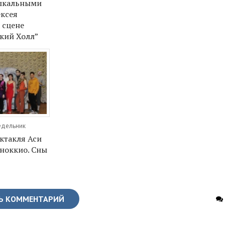
зыкальными
ексея
 сцене
ский Холл”
недельник
ктакля Аси
ноккио. Сны
Ь КОММЕНТАРИЙ