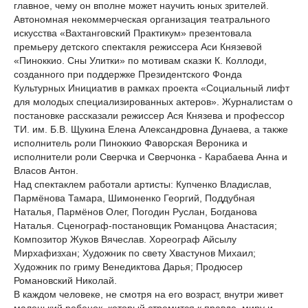
главное, чему он вполне может научить юных зрителей.
Автономная некоммерческая организация театрального
искусства «Вахтанговский Практикум» презентовала
премьеру детского спектакля режиссера Аси Князевой
«Пиноккио. Сны Улитки» по мотивам сказки К. Коллоди,
созданного при поддержке Президентского Фонда
Культурных Инициатив в рамках проекта «Социальный лифт
для молодых специализированных актеров». Журналистам о
постановке рассказали режиссер Ася Князева и профессор
ТИ. им. Б.В. Щукина Елена Александровна Дунаева, а также
исполнитель роли Пиноккио Фаворская Вероника и
исполнители роли Сверчка и Сверчонка - Карабаева Анна и
Власов Антон.
Над спектаклем работали артисты: Купченко Владислав,
Пармёнова Тамара, Шимоненко Георгий, Поддубная
Наталья, Пармёнов Олег, Погодин Руслан, Богданова
Наталья. Сценограф-постановщик Романцова Анастасия;
Композитор Жуков Вячеслав. Хореограф Айсылу
Мирхафизхан; Художник по свету Хвастунов Михаил;
Художник по гриму Венедиктова Дарья; Продюсер
Романовский Николай.
В каждом человеке, не смотря на его возраст, внутри живет