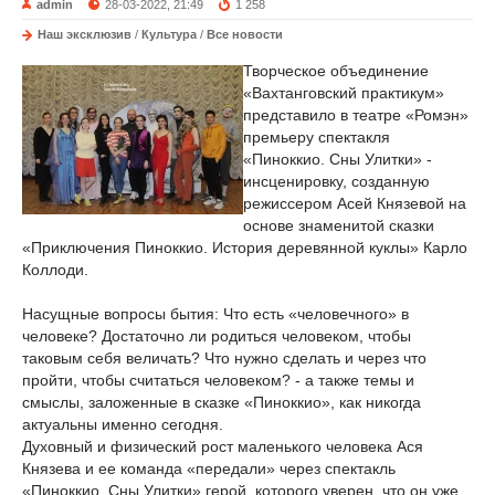
admin
28-03-2022, 21:49
1 258
Наш эксклюзив
/
Культура
/
Все новости
Творческое объединение
«Вахтанговский практикум»
представило в театре «Ромэн»
премьеру спектакля
«Пиноккио. Сны Улитки» -
инсценировку, созданную
режиссером Асей Князевой на
основе знаменитой сказки
«Приключения Пиноккио. История деревянной куклы» Карло
Коллоди.
Насущные вопросы бытия: Что есть «человечного» в
человеке? Достаточно ли родиться человеком, чтобы
таковым себя величать? Что нужно сделать и через что
пройти, чтобы считаться человеком? - а также темы и
смыслы, заложенные в сказке «Пиноккио», как никогда
актуальны именно сегодня.
Духовный и физический рост маленького человека Ася
Князева и ее команда «передали» через спектакль
«Пиноккио. Сны Улитки» герой, которого уверен, что он уже