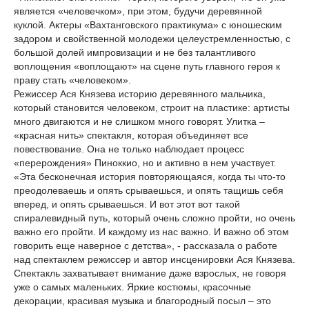
является «человечком», при этом, будучи деревянной
куклой. Актеры «Вахтанговского практикума» с юношеским
задором и свойственной молодежи целеустремленностью, с
большой долей импровизации и не без талантливого
воплощения «воплощают» на сцене путь главного героя к
праву стать «человеком».
Режиссер Ася Князева историю деревянного мальчика,
который становится человеком, строит на пластике: артисты
много двигаются и не слишком много говорят. Улитка –
«красная нить» спектакля, которая объединяет все
повествование. Она не только наблюдает процесс
«перерождения» Пиноккио, но и активно в нем участвует.
«Эта бесконечная история повторяющаяся, когда ты что-то
преодолеваешь и опять срываешься, и опять тащишь себя
вперед, и опять срываешься. И вот этот вот такой
спиралевидный путь, который очень сложно пройти, но очень
важно его пройти. И каждому из нас важно. И важно об этом
говорить еще наверное с детства», - рассказала о работе
над спектаклем режиссер и автор инсценировки Ася Князева.
Спектакль захватывает внимание даже взрослых, не говоря
уже о самых маленьких. Яркие костюмы, красочные
декорации, красивая музыка и благородный посыл – это