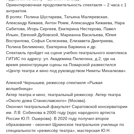
Ориентировочная продолжительность спектакля – 2 часа с 1
антрактом.
В ролях: Полина Шустарева, Татьяна Маляревская,
Александр Кижаев, Антон Ромм, Александра Кижаева, Нара
Сабитова, Игорь Сергеев, Екатерина Нестерова, Павел
Ильин, Евгений Дубовской, Марианна Васильева, Юлия
Вострилова, Софья Селезнева, Елизавета Дмитриева,
Полина Белименко, Екатерина Бармина и др.
Спектакль пройдет на сцене учебно-театрального комплекса
ГИТИС по адресу: ул. Академика Пилюгина, д.2, где на
время реконструкции сцены на Поварской разместился
«Центр театра и кино под руководством Никиты Михалкова».
Алексей Чернышев, режиссер спектакля «Рыжая
волшебница»
Актер театра и кино, театральный режиссер. Актер театра
«Около дома Станиславского» (Москва).
Окончил театральный факультет Саратовской консерватории
им. Л.В. Собинова в 2000 году (курс народного артиста
России Ю.П. Ошерова). В 2020 году получил второе
образование - окончил Щукинское театральное училище по
специальности «режиссёр театра», мастерская Ю.Н.