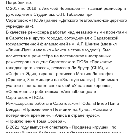
Погребничко.
С 2017 по 2019 гг. Алексей Чернышев — главный режиссёр и
руководитель Студии им. О.П. Табакова при
СаратовскомТЮЗе (ранее «Детского театрально-концертного
учреждения»).
В качестве режиссера работал над независимыми проектами
в Саратове и других городах, сотрудничал с Саратовской
государственной филармонией им. А.Г. Шнитке (мюзикл
«Винни-Пух» и мюзикл «Алиса в стране чудес»). Был
ассистентом режиссёра на постановках иностранных
режиссеров на сцене Саратовского ТЮЗа «Проклятье
голодающего класса», режиссер Ли Бруер (США), и
«Софокл. Эдип, тиран» - режиссер МаттиасЛангхофф
(Франция, 3 номинации на «Золотую маску»). Принимал
участие в постановке спектаклей «У нас все хорошо»,
«Соломенные ребятишки», «AnimalLounge» в
СаратовскомТЮЗе.
Режиссерские работы в СаратовскомТЮЗе: «Питер Пэн и
Венди», «Приключения Незнайки на Луне», «Сказка о
потерянном времени», «Алиса в стране чудес»,
«Приключения Тома Сойера».
В 2021 году выпустил спектакль «Продавец игрушек» по