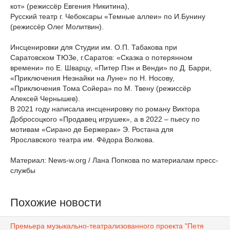
кот» (режиссёр Евгения Никитина),
Русский театр г. Чебоксары «Темные аллеи» по И.Бунину
(режиссёр Олег Молитвин).
Инсценировки для Студии им. О.П. Табакова при
Саратовском ТЮЗе, г.Саратов: «Сказка о потерянном
времени» по Е. Шварцу, «Питер Пэн и Венди» по Д. Барри,
«Приключения Незнайки на Луне» по Н. Носову,
«Приключения Тома Сойера» по М. Твену (режиссёр
Алексей Чернышев).
В 2021 году написала инсценировку по роману Виктора
Добросоцкого «Продавец игрушек», а в 2022 – пьесу по
мотивам «Сирано де Бержерак» Э. Ростана для
Ярославского театра им. Фёдора Волкова.
Материал: News-w.org / Лана Попкова по материалам пресс-
службы
Похожие новости
Премьера музыкально-театрализованного проекта "Петя