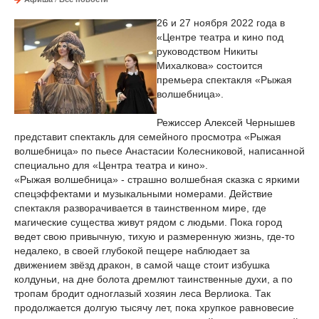
26 и 27 ноября 2022 года в
«Центре театра и кино под
руководством Никиты
Михалкова» состоится
премьера спектакля «Рыжая
волшебница».
Режиссер Алексей Чернышев
представит спектакль для семейного просмотра «Рыжая
волшебница» по пьесе Анастасии Колесниковой, написанной
специально для «Центра театра и кино».
«Рыжая волшебница» - страшно волшебная сказка с яркими
спецэффектами и музыкальными номерами. Действие
спектакля разворачивается в таинственном мире, где
магические существа живут рядом с людьми. Пока город
ведет свою привычную, тихую и размеренную жизнь, где-то
недалеко, в своей глубокой пещере наблюдает за
движением звёзд дракон, в самой чаще стоит избушка
колдуньи, на дне болота дремлют таинственные духи, а по
тропам бродит одноглазый хозяин леса Верлиока. Так
продолжается долгую тысячу лет, пока хрупкое равновесие