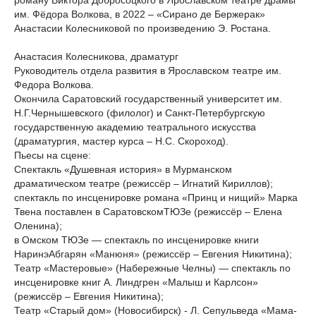
роману Виктора Добросоцкого в Ярославском театре драмы
им. Фёдора Волкова, в 2022 – «Сирано де Бержерак»
Анастасии Колесниковой по произведению Э. Ростана.
Анастасия Колесникова, драматург
Руководитель отдела развития в Ярославском театре им.
Федора Волкова.
Окончила Саратовский государственный университет им.
Н.Г.Чернышевского (филолог) и Санкт-Петербургскую
государственную академию театрального искусства
(драматургия, мастер курса – Н.С. Скороход).
Пьесы на сцене:
Спектакль «Душевная история» в Мурманском
драматическом театре (режиссёр – Игнатий Кириллов);
спектакль по инсценировке романа «Принц и нищий» Марка
Твена поставлен в СаратовскомТЮЗе (режиссёр – Елена
Оленина);
в Омском ТЮЗе — спектакль по инсценировке книги
НаринэАбгарян «Манюня» (режиссёр – Евгения Никитина);
Театр «Мастеровые» (Набережные Челны) — спектакль по
инсценировке книг А. Линдгрен «Малыш и Карлсон»
(режиссёр – Евгения Никитина);
Театр «Старый дом» (Новосибирск) - Л. Сепульведа «Мама-