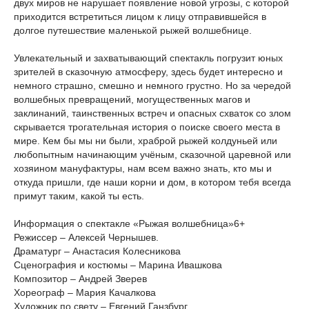
двух миров не нарушает появление новой угрозы, с которой
приходится встретиться лицом к лицу отправившейся в
долгое путешествие маленькой рыжей волшебнице.
Увлекательный и захватывающий спектакль погрузит юных
зрителей в сказочную атмосферу, здесь будет интересно и
немного страшно, смешно и немного грустно. Но за чередой
волшебных превращений, могущественных магов и
заклинаний, таинственных встреч и опасных схваток со злом
скрывается трогательная история о поиске своего места в
мире. Кем бы мы ни были, храброй рыжей колдуньей или
любопытным начинающим учёным, сказочной царевной или
хозяином мануфактуры, нам всем важно знать, кто мы и
откуда пришли, где наши корни и дом, в котором тебя всегда
примут таким, какой ты есть.
Информация о спектакле «Рыжая волшебница»6+
Режиссер – Алексей Чернышев.
Драматург – Анастасия Колесникова
Сценография и костюмы – Марина Ивашкова
Композитор – Андрей Зверев
Хореограф – Мария Качалкова
Художник по свету – Евгений Ганзбург