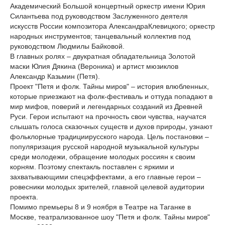
Академический Большой концертный оркестр имени Юрия
Силантьева под руководством Заслуженного деятеля
искусств России композитора АлександраКлевицкого; оркестр
народных инструментов; танцевальный коллектив под
руководством Людмилы Байковой.
В главных ролях – двукратная обладательница Золотой
маски Юлия Дякина (Вероника) и артист мюзиклов
Александр Казьмин (Петя).
Проект "Петя и фолк. Тайны миров" – история влюбленных,
которые приезжают на фолк-фестиваль и оттуда попадают в
мир мифов, поверий и легендарных созданий из Древней
Руси. Герои испытают на прочность свои чувства, научатся
слышать голоса сказочных существ и духов природы, узнают
фольклорные традициирусского народа. Цель постановки –
популяризация русской народной музыкальной культуры
среди молодежи, обращение молодых россиян к своим
корням. Поэтому спектакль поставлен с яркими и
захватывающими спецэффектами, а его главные герои –
ровесники молодых зрителей, главной целевой аудитории
проекта.
Помимо премьеры 8 и 9 ноября в Театре на Таганке в
Москве, театрализованное шоу "Петя и фолк. Тайны миров"