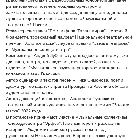
красочныйспектакль с разнообразным колоритом звучания,
ритмизованной поэзией, мощным оркестром и
зажигательными танцами. Для создания шоу объединились
лучшие творческие силы современной музыкальной и
театральной России.
Режиссер спектакля "Петя и фолк. Тайны миров" – Алексей
Франдетти, троекратный лауреат Национальной театральной
премии "Золотая маска", лауреат премий "Звезда театрала"
и "Музыкальное сердце театра".
Композитор– Андрей Зубец, саунд-продюсер, автор музыки
для кино, театра, телевидения, фестивалей, создатель
отделения "Музыкальное звукооператорское мастерство" в
колледже имени Гнесиных.
Автор сценария и текстов песен – Ника Симонова, поэт и
драматург, обладатель гранта Президента России в области
художественного слова.
Автор декораций и костюмов – Анастасия Пугашкина,
театральный и кинохудожник, номинант на премию "Золотая
маска" 2022 года.
В постановке принимают участие музыкальные коллективы
телерадиоцентра "Орфей". Главный герой и рассказчик
истории – Академический хор русской песни под
руководством Николая Азарова. В проекте также участвуют