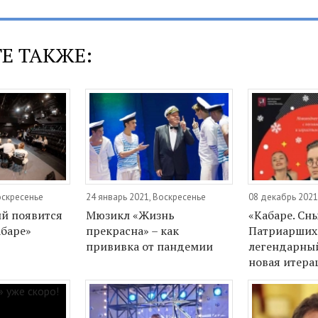
Е ТАКЖЕ:
оскресенье
24 январь 2021, Воскресенье
08 декабрь 2021
ий появится
Мюзикл «Жизнь
«Кабаре. Сн
абаре»
прекрасна» – как
Патриарших
прививка от пандемии
легендарный
новая итера