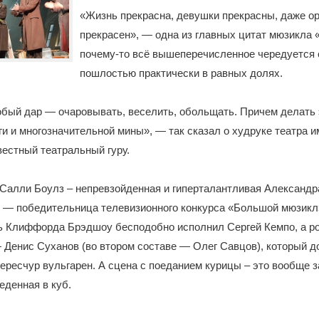
«Жизнь прекрасна, девушки прекрасны, даже о
прекрасен», — одна из главных цитат мюзикла 
почему-то всё вышеперечисленное чередуется 
пошлостью практически в равных долях.
обый дар — очаровывать, веселить, обольщать. Причем делать 
и и многозначительной мины», — так сказал о худруке театра 
вестный театральный гуру.
Салли Боулз – непревзойденная и гиперталантливая Александр
е — победительница телевизионного конкурса «Большой мюзик
ль Клиффорда Брэдшоу бесподобно исполнил Сергей Кемпо, а р
Денис Суханов (во втором составе — Олег Савцов), который д
чересчур вульгарен. А сцена с поеданием курицы – это вообще 
еденная в куб.