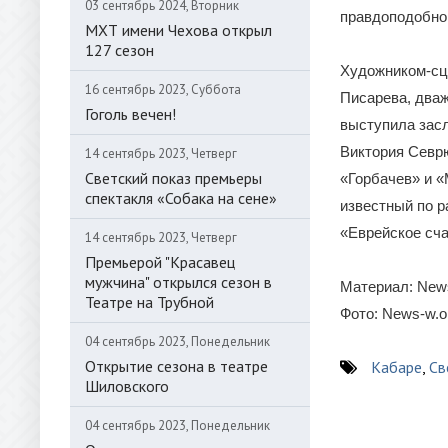
03 сентябрь 2024, Вторник
правдоподобно,
МХТ имени Чехова открыл
127 сезон
Художником-сц
16 сентябрь 2023, Суббота
Писарева, два
Гоголь вечен!
выступила зас
Виктория Севр
14 сентябрь 2023, Четверг
Светский показ премьеры
«Горбачев» и 
спектакля «Собака на сене»
известный по р
«Еврейское сча
14 сентябрь 2023, Четверг
Премьерой "Красавец
мужчина" открылся сезон в
Материал: News
Театре на Трубной
Фото: News-w.o
04 сентябрь 2023, Понедельник
Открытие сезона в театре
Кабаре
,
Св
Шиловского
04 сентябрь 2023, Понедельник