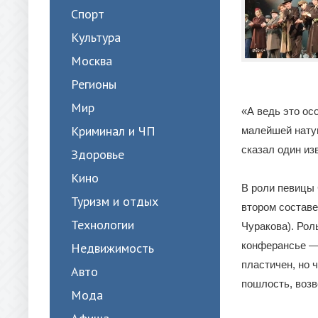
Спорт
Культура
Москва
Регионы
Мир
«А ведь это ос
Криминал и ЧП
малейшей натуг
сказал один из
Здоровье
Кино
В роли певицы 
Туризм и отдых
втором состав
Технологии
Чуракова). Ро
конферансье — 
Недвижимость
пластичен, но 
Авто
пошлость, возв
Мода