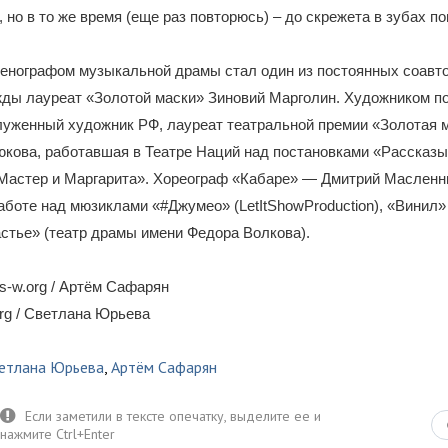
 но в то же время (еще раз повторюсь) – до скрежета в зубах п
енографом музыкальной драмы стал один из постоянных соавто
жды лауреат «Золотой маски» Зиновий Марголин. Художником п
луженный художник РФ, лауреат театральной премии «Золотая 
юкова, работавшая в Театре Наций над постановками «Рассказ
«Мастер и Маргарита». Хореограф «Кабаре» — Дмитрий Масленн
аботе над мюзиклами «#Джумео» (LetItShowProduction), «Винил» 
стье» (театр драмы имени Федора Волкова).
-w.org / Артём Сафарян
rg / Светлана Юрьева
етлана Юрьева
,
Артём Сафарян