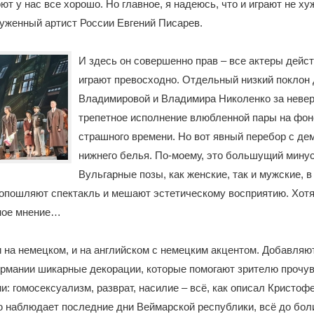
оют у нас все хорошо. Но главное, я надеюсь, что и играют не ху
уженный артист России Евгений Писарев.
И здесь он совершенно прав – все актеры дейс
играют превосходно. Отдельный низкий поклон
Владимировой и Владимира Николенко за неве
трепетное исполнение влюбленной пары на фон
страшного времени. Но вот явный перебор с де
нижнего белья. По-моему, это большущий минус
Вульгарные позы, как женские, так и мужские, 
опошляют спектакль и мешают эстетическому восприятию. Хотя
ное мнение…
 на немецком, и на английском с немецким акцентом. Добавляю
ермании шикарные декорации, которые помогают зрителю прочу
и: гомосексуализм, разврат, насилие – всё, как описал Кристо
 наблюдает последние дни Веймарской республики, всё до бол