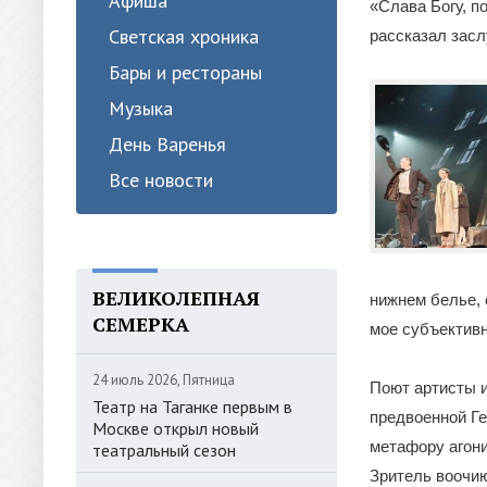
Афиша
«Слава Богу, п
Светская хроника
рассказал засл
Бары и рестораны
Музыка
День Варенья
Все новости
ВЕЛИКОЛЕПНАЯ
нижнем белье, 
СЕМЕРКА
мое субъектив
24 июль 2026, Пятница
Поют артисты и
Театр на Таганке первым в
предвоенной Г
Москве открыл новый
метафору агони
театральный сезон
Зритель воочию