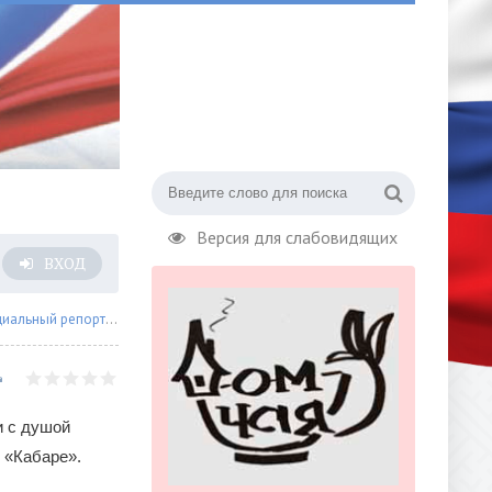
Версия для слабовидящих
ВХОД
иальный репортаж
» Премьера музыкальной драмы «Кабаре» в Театре Нац
и с душой
 «Кабаре».