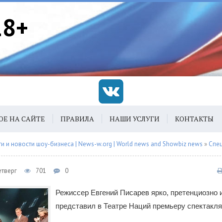
18+
ОЕ НА САЙТЕ
ПРАВИЛА
НАШИ УСЛУГИ
КОНТАКТЫ
 и новости шоу-бизнеса | News-w.org | World news and Showbiz news
»
Спец
етверг
701
0
Режиссер Евгений Писарев ярко, претенциозно 
представил в Театре Наций премьеру спектакля