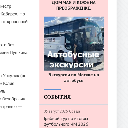
ДОМ ЧАЯ И КОФЕ НА
ркестр
ПРЕОБРАЖЕНКЕ.
«Кабаре». Но
с откровенной
это без
имени Пушкина
Экскурсии по Москве на
а Урсуляк (во
автобусе
л» Юлия
оль
СОБЫТИЯ
о безобразия
за гранью —
05 август 2026, Среда
Грибной тур по итогам
футбольного ЧМ 2026