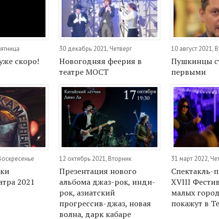
Пятница
30 декабрь 2021, Четверг
10 август 2021, 
же скоро!
Новогодняя феерия в
Пушкинцы с
театре МОСТ
первыми
 Воскресенье
12 октябрь 2021, Вторник
31 март 2022, Че
аки
Презентация нового
Спектакль-
атра 2021
альбома джаз-рок, инди-
XVIII Фести
рок, азиатский
малых город
прогрессив-джаз, новая
покажут в Т
волна, дарк кабаре