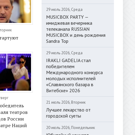
29 июль 2026, Среда
MUSICBOX PARTY —
имиджевая вечерника
телеканала RUSSIAN
Вторник
MUSICBOX и день рождения
тартуют
Sandra Top
29 июль 2026, Среда
IRAKLI GADELIA стал
победителем
Международного конкурса
молодых исполнителей
«Славянского базара в
Витебске» 2026
тверг
21 июль 2026, Вторник
победитель
Лучшее лекарство от
валя театров
городской суеты
ов России
еатре Наций
20 июль 2026, Понедельник
Юбилейный концерт