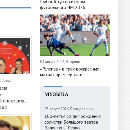
Грибной тур по итогам
футбольного ЧМ 2026
04 август 2026, Вторник
«Голепад» в трёх воскресных
матчах премьер-лиги
, Среда
ы на
МУЗЫКА
»:
 спектакль,
ция
03 август 2026, Понедельник
100-летия со дня рождения
солистки Большого театра
Валентины Левко