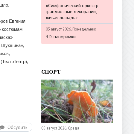
«Симфонический оркестр,
ошло.
грандиозные декорации,
живая лошадь»
ров Евгения
03 август 2026, Понедельник
о костюмам
3D-панорамки
маска»
ы Шукшина»,
иков,
(ТеатрТеатр),
СПОРТ
Обсудить
05 август 2026, Среда