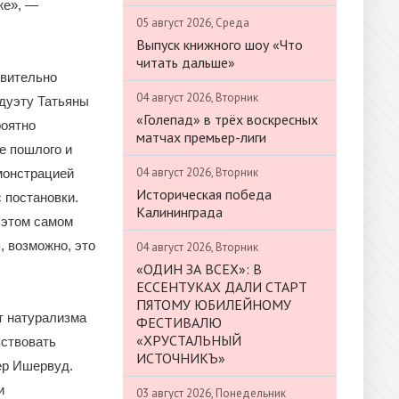
же», —
05 август 2026, Среда
Выпуск книжного шоу «Что
читать дальше»
твительно
04 август 2026, Вторник
 дуэту Татьяны
«Голепад» в трёх воскресных
роятно
матчах премьер-лиги
е пошлого и
04 август 2026, Вторник
монстрацией
Историческая победа
 постановки.
Калининграда
в этом самом
, возможно, это
04 август 2026, Вторник
«ОДИН ЗА ВСЕХ»: В
ЕССЕНТУКАХ ДАЛИ СТАРТ
ПЯТОМУ ЮБИЛЕЙНОМУ
т натурализма
ФЕСТИВАЛЮ
«ХРУСТАЛЬНЫЙ
вствовать
ИСТОЧНИКЪ»
фер Ишервуд.
и
03 август 2026, Понедельник