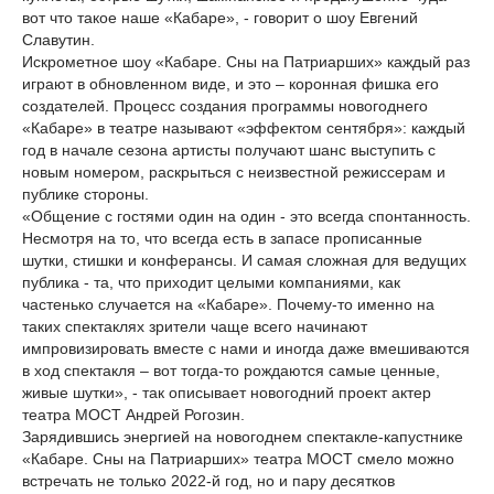
вот что такое наше «Кабаре», - говорит о шоу Евгений
Славутин.
Искрометное шоу «Кабаре. Сны на Патриарших» каждый раз
играют в обновленном виде, и это – коронная фишка его
создателей. Процесс создания программы новогоднего
«Кабаре» в театре называют «эффектом сентября»: каждый
год в начале сезона артисты получают шанс выступить с
новым номером, раскрыться с неизвестной режиссерам и
публике стороны.
«Общение с гостями один на один - это всегда спонтанность.
Несмотря на то, что всегда есть в запасе прописанные
шутки, стишки и конферансы. И самая сложная для ведущих
публика - та, что приходит целыми компаниями, как
частенько случается на «Кабаре». Почему-то именно на
таких спектаклях зрители чаще всего начинают
импровизировать вместе с нами и иногда даже вмешиваются
в ход спектакля – вот тогда-то рождаются самые ценные,
живые шутки», - так описывает новогодний проект актер
театра МОСТ Андрей Рогозин.
Зарядившись энергией на новогоднем спектакле-капустнике
«Кабаре. Сны на Патриарших» театра МОСТ смело можно
встречать не только 2022-й год, но и пару десятков