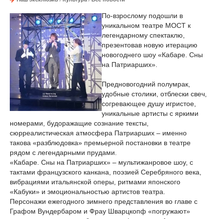
По-взрослому подошли в
уникальном театре МОСТ к
легендарному спектаклю,
презентовав новую итерацию
новогоднего шоу «Кабаре. Сны
на Патриарших».
Предновогодний полумрак,
удобные столики, отблески свеч,
согревающее душу игристое,
уникальные артисты с яркими
номерами, будоражащие сознание тексты,
сюрреалистическая атмосфера Патриарших – именно
такова «разблюдовка» премьерной постановки в театре
рядом с легендарными прудами.
«Кабаре. Сны на Патриарших» – мультижанровое шоу, с
тактами французского канкана, поэзией Серебряного века,
вибрациями итальянской оперы, ритмами японского
«Кабуки» и эмоциональностью артистов театра.
Персонажи ежегодного зимнего представления во главе с
Графом Вундербаром и Фрау Шварцкопф «погружают»