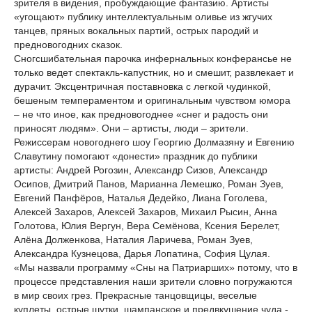
зрителя в видения, пробуждающие фантазию. Артисты
«угощают» публику интеллектуальным оливье из жгучих
танцев, пряных вокальных партий, острых пародий и
предновогодних сказок.
Сногсшибательная парочка инфернальных конферансье не
только ведет спектакль-капустник, но и смешит, развлекает и
дурачит. Эксцентричная поставновка с легкой чудинкой,
бешеным темпераментом и оригинальным чувством юмора
– не что иное, как предновогоднее «снег и радость они
приносят людям». Они – артисты, люди – зрители.
Режиссерам новогоднего шоу Георгию Долмазяну и Евгению
Славутину помогают «донести» праздник до публики
артисты: Андрей Рогозин, Александр Сизов, Александр
Осипов, Дмитрий Панов, Марианна Лемешко, Роман Зуев,
Евгений Панфёров, Наталья Дедейко, Лиана Гоголева,
Алексей Захаров, Алексей Захаров, Михаил Рысин, Анна
Голотова, Юлия Вергун, Вера Семёнова, Ксения Берелет,
Алёна Долженкова, Наталия Ларичева, Роман Зуев,
Александра Кузнецова, Дарья Лопатина, София Цулая.
«Мы назвали программу «Сны на Патриарших» потому, что в
процессе представления наши зрители словно погружаются
в мир своих грез. Прекрасные танцовщицы, веселые
куплеты, острые шутки, шампанское и предвкушение чуда -