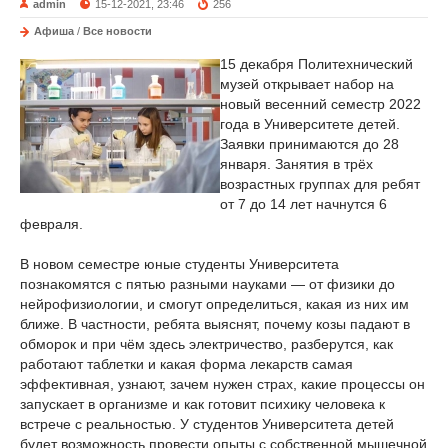
admin
15-12-2021, 23:46
256
Афиша
/
Все новости
15 декабря Политехнический
музей открывает набор на
новый весенний семестр 2022
года в Университете детей.
Заявки принимаются до 28
января. Занятия в трёх
возрастных группах для ребят
от 7 до 14 лет начнутся 6
февраля.
В новом семестре юные студенты Университета
познакомятся с пятью разными науками — от физики до
нейрофизиологии, и смогут определиться, какая из них им
ближе. В частности, ребята выяснят, почему козы падают в
обморок и при чём здесь электричество, разберутся, как
работают таблетки и какая форма лекарств самая
эффективная, узнают, зачем нужен страх, какие процессы он
запускает в организме и как готовит психику человека к
встрече с реальностью. У студентов Университета детей
будет возможность провести опыты с собственной мышечной