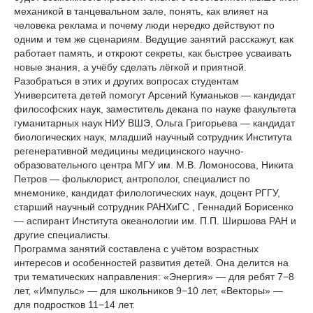
механикой в танцевальном зале, понять, как влияет на
человека реклама и почему люди нередко действуют по
одним и тем же сценариям. Ведущие занятий расскажут, как
работает память, и откроют секреты, как быстрее усваивать
новые знания, а учёбу сделать лёгкой и приятной.
Разобраться в этих и других вопросах студентам
Университета детей помогут Арсений Куманьков — кандидат
философских наук, заместитель декана по науке факультета
гуманитарных наук НИУ ВШЭ, Ольга Григорьева — кандидат
биологических наук, младший научный сотрудник Института
регенеративной медицины медицинского научно-
образовательного центра МГУ им. М.В. Ломоносова, Никита
Петров — фольклорист, антрополог, специалист по
мнемонике, кандидат филологических наук, доцент РГГУ,
старший научный сотрудник РАНХиГС , Геннадий Борисенко
— аспирант Института океанологии им. П.П. Ширшова РАН и
другие специалисты.
Программа занятий составлена с учётом возрастных
интересов и особенностей развития детей. Она делится на
три тематических направления: «Энергия» — для ребят 7−8
лет, «Импульс» — для школьников 9−10 лет, «Векторы» —
для подростков 11−14 лет.