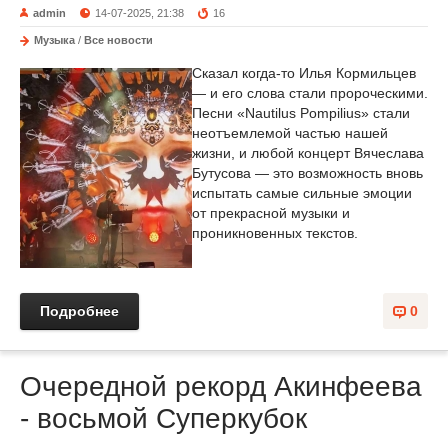
admin
14-07-2025, 21:38
16
Музыка
/
Все новости
Сказал когда-то Илья Кормильцев
— и его слова стали пророческими.
Песни «Nautilus Pompilius» стали
неотъемлемой частью нашей
жизни, и любой концерт Вячеслава
Бутусова — это возможность вновь
испытать самые сильные эмоции
от прекрасной музыки и
проникновенных текстов.
Подробнее
0
Очередной рекорд Акинфеева
- восьмой Суперкубок