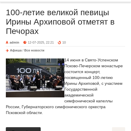
100-летие великой певицы
Ирины Архиповой отметят в
Печорах
admin
12-07-2025, 22:21
10
Афиша
/
Все новости
14 июня в Свято-Успенском
Псково-Печерском монастыре
состоится концерт,
посвященный 100-летию
Ирины Архиповой, с участием
Государственной
академической
симфонической капеллы
России, Губернаторского симфонического оркестра
Псковской области.