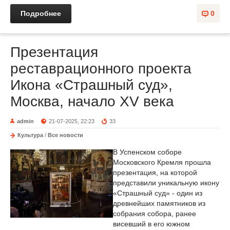
Подробнее
0
Презентация
реставрационного проекта
Икона «Страшный суд»,
Москва, начало XV века
admin
21-07-2025, 22:23
33
Культура
/
Все новости
В Успенском соборе
Московского Кремля прошла
презентация, на которой
представили уникальную икону
«Страшный суд» - один из
древнейших памятников из
собрания собора, ранее
висевший в его южном