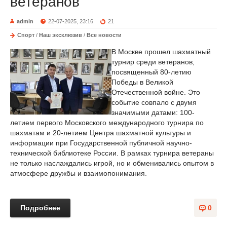
ветеранов
admin
22-07-2025, 23:16
21
Спорт
/
Наш эксклюзив
/
Все новости
В Москве прошел шахматный
турнир среди ветеранов,
посвященный 80-летию
Победы в Великой
Отечественной войне. Это
событие совпало с двумя
значимыми датами: 100-
летием первого Московского международного турнира по
шахматам и 20-летием Центра шахматной культуры и
информации при Государственной публичной научно-
технической библиотеке России. В рамках турнира ветераны
не только наслаждались игрой, но и обменивались опытом в
атмосфере дружбы и взаимопонимания.
Подробнее
0