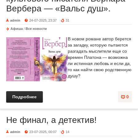
Вербера — «Вальс душ».
admin
24-07-2025, 23:37
31
Афиша
/
Все новости
В новом романе автор берется
за загадку, которую пытаются
разгадать мыслители еще со
времен Платона — возможна
ли истинная любовь и если да,
то как найти свою родственную
душу?
Подробнее
0
Не финал, а детектив!
admin
23-07-2025, 00:07
14