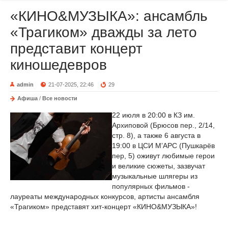
«КИНО&МУЗЫКА»: ансамбль
«Трагиком» дважды за лето
представит концерт
киношедевров
admin
21-07-2025, 22:46
29
Афиша
/
Все новости
22 июля в 20:00 в КЗ им.
Архиповой (Брюсов пер., 2/14,
стр. 8), а также 6 августа в
19:00 в ЦСИ М’АРС (Пушкарёв
пер, 5) оживут любимые герои
и великие сюжеты, зазвучат
музыкальные шлягеры из
популярных фильмов -
лауреаты международных конкурсов, артисты ансамбля
«Трагиком» представят хит-концерт «КИНО&МУЗЫКА»!