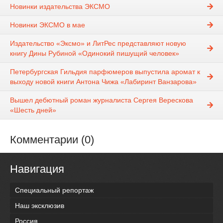
Новинки издательства ЭКСМО
Новинки ЭКСМО в мае
Издательство «Эксмо» и ЛитРес представляют новую
книгу Дины Рубиной «Одинокий пишущий человек»
Петербургская Гильдия парфюмеров выпустила аромат к
выходу новой книги Антона Чижа «Лабиринт Ванзарова»
Вышел дебютный роман журналиста Сергея Верескова
«Шесть дней»
Комментарии (0)
Навигация
Специальный репортаж
Наш эксклюзив
Россия