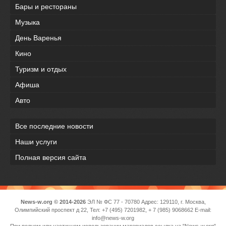
Бары и рестораны
Музыка
День Варенья
Кино
Туризм и отдых
Афиша
Авто
Все последние новости
Наши услуги
Полная версия сайта
News-w.org © 2014-2026
ЭЛ № ФС 77 - 70780 Адрес: 129110, г. Москва,
Олимпийский проспект д 22, Тел: +7 (495) 7201982, + 7 (985) 9068662 E-mail:
info@news-w.org
При полном или частичном использовании материалов ссылка на "News-w.org"