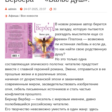
admin
24-07-2025, 23:37
30
Афиша
/
Все новости
В новом романе автор берется
за загадку, которую пытаются
разгадать мыслители еще со
времен Платона — возможна
ли истинная любовь и если да,
то как найти свою родственную
душу?
Но это только одна
составляющая эпического полотна: читателю предстоит
вместе с главной героиней романа, Эжени, отправиться в ее
прошлые жизни и в различные эпохи,
начиная от дохристианской эпохи и заканчивая
современным миром, засвидетельствовать изобретение
огня, гибель письменных источников и стать частью
конфликтов прошлого.
Бернар Вербер — писатель с мировым именем, давно
полюбившийся российскому читателю.
Его творчество невозможно уместить в один жанр: здесь