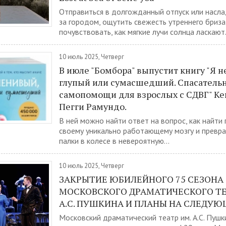
Отправиться в долгожданный отпуск или насла
за городом, ощутить свежесть утреннего бриза
почувствовать, как мягкие лучи солнца ласкают.
10 июль 2025, Четверг
В июле "Бомбора" выпустит книгу "Я н
глупый или сумасшедший. Спасатель
самопомощи для взрослых с СДВГ" Ке
Пегги Рамундо.
В ней можно найти ответ на вопрос, как найти
своему уникально работающему мозгу и превра
палки в колесе в невероятную...
10 июль 2025, Четверг
ЗАКРЫТИЕ ЮБИЛЕЙНОГО 75 СЕЗОНА
МОСКОВСКОГО ДРАМАТИЧЕСКОГО ТЕ
А.С. ПУШКИНА И ПЛАНЫ НА СЛЕДУ
Московский драматический театр им. А.С. Пуш