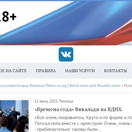
18+
ОЕ НА САЙТЕ
ПРАВИЛА
НАШИ УСЛУГИ
КОНТАКТЫ
 и новости шоу-бизнеса | News-w.org | World news and Showbiz news
» Материалы 
11 июль 2025, Пятница
«Времена года» Вивальди на ВДНХ.
«Все очень понравилось. Круто и по форме и п
Погода пела вместе с оркестром. Очень, очень к
- приблизительно таковы были...