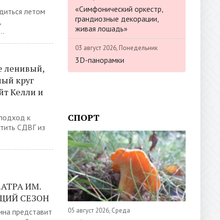
«Симфонический оркестр,
диться летом
грандиозные декорации,
,
живая лошадь»
..
03 август 2026, Понедельник
3D-панорамки
е ленивый,
ный круг
йт Келли и
СПОРТ
 подход к
тить СДВГ из
АТРА ИМ.
ЮЩИЙ СЕЗОН
05 август 2026, Среда
кина представит