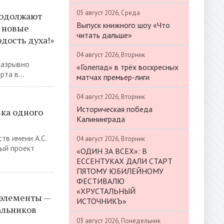
05 август 2026, Среда
родолжают
Выпуск книжного шоу «Что
а новые
читать дальше»
дость духа!»
04 август 2026, Вторник
разрывно
«Голепад» в трёх воскресных
та в...
матчах премьер-лиги
04 август 2026, Вторник
Историческая победа
ка одного
Калининграда
тв имени А.С.
04 август 2026, Вторник
ый проект
«ОДИН ЗА ВСЕХ»: В
ЕССЕНТУКАХ ДАЛИ СТАРТ
ПЯТОМУ ЮБИЛЕЙНОМУ
ФЕСТИВАЛЮ
«ХРУСТАЛЬНЫЙ
 элементы —
ИСТОЧНИКЪ»
альников
03 август 2026, Понедельник