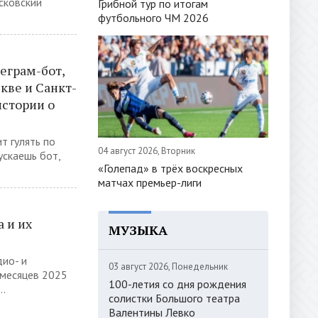
сковский
Грибной тур по итогам
футбольного ЧМ 2026
еграм-бот,
кве и Санкт-
истории о
т гулять по
04 август 2026, Вторник
ускаешь бот,
«Голепад» в трёх воскресных
матчах премьер-лиги
 и их
МУЗЫКА
дио- и
03 август 2026, Понедельник
 месяцев 2025
100-летия со дня рождения
..
солистки Большого театра
Валентины Левко