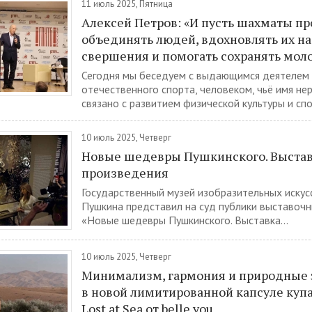
11 июль 2025, Пятница
Алексей Петров: «И пусть шахматы п
объединять людей, вдохновлять их н
свершения и помогать сохранять моло
Сегодня мы беседуем с выдающимся деятелем
отечественного спорта, человеком, чьё имя не
связано с развитием физической культуры и спор
10 июль 2025, Четверг
Новые шедевры Пушкинского. Выстав
произведения
Государственный музей изобразительных искусс
Пушкина представил на суд публики выставочн
«Новые шедевры Пушкинского. Выставка...
10 июль 2025, Четверг
Минимализм, гармония и природные
в новой лимитированной капсуле куп
Lost at Sea от belle you