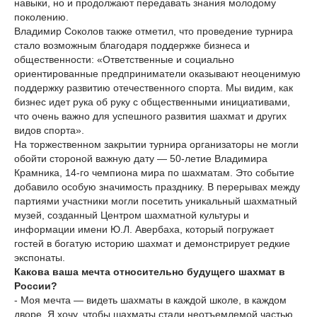
навыки, но и продолжают передавать знания молодому
поколению.
Владимир Соколов также отметил, что проведение турнира
стало возможным благодаря поддержке бизнеса и
общественности: «Ответственные и социально
ориентированные предприниматели оказывают неоценимую
поддержку развитию отечественного спорта. Мы видим, как
бизнес идет рука об руку с общественными инициативами,
что очень важно для успешного развития шахмат и других
видов спорта».
На торжественном закрытии турнира организаторы не могли
обойти стороной важную дату — 50-летие Владимира
Крамника, 14-го чемпиона мира по шахматам. Это событие
добавило особую значимость празднику. В перерывах между
партиями участники могли посетить уникальный шахматный
музей, созданный Центром шахматной культуры и
информации имени Ю.Л. Авербаха, который погружает
гостей в богатую историю шахмат и демонстрирует редкие
экспонаты.
Какова ваша мечта относительно будущего шахмат в
России?
- Моя мечта — видеть шахматы в каждой школе, в каждом
дворе. Я хочу, чтобы шахматы стали неотъемлемой частью