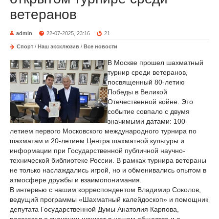
ветеранов
admin
22-07-2025, 23:16
21
Спорт
/
Наш эксклюзив
/
Все новости
В Москве прошел шахматный
турнир среди ветеранов,
посвященный 80-летию
Победы в Великой
Отечественной войне. Это
событие совпало с двумя
значимыми датами: 100-
летием первого Московского международного турнира по
шахматам и 20-летием Центра шахматной культуры и
информации при Государственной публичной научно-
технической библиотеке России. В рамках турнира ветераны
не только наслаждались игрой, но и обменивались опытом в
атмосфере дружбы и взаимопонимания.
В интервью с нашим корреспондентом Владимир Соколов,
ведущий программы «Шахматный калейдоскоп» и помощник
депутата Государственной Думы Анатолия Карпова,