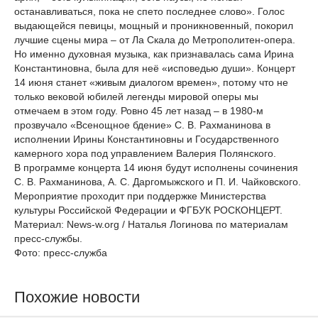
останавливаться, пока не спето последнее слово». Голос
выдающейся певицы, мощный и проникновенный, покорил
лучшие сцены мира – от Ла Скала до Метрополитен-опера.
Но именно духовная музыка, как признавалась сама Ирина
Константиновна, была для неё «исповедью души». Концерт
14 июня станет «живым диалогом времен», потому что не
только вековой юбилей легенды мировой оперы мы
отмечаем в этом году. Ровно 45 лет назад – в 1980-м
прозвучало «Всенощное бдение» С. В. Рахманинова в
исполнении Ирины Константиновны и Государственного
камерного хора под управлением Валерия Полянского.
В программе концерта 14 июня будут исполнены сочинения
С. В. Рахманинова, А. С. Даргомыжского и П. И. Чайковского.
Мероприятие проходит при поддержке Министерства
культуры Российской Федерации и ФГБУК РОСКОНЦЕРТ.
Материал: News-w.org / Наталья Логинова по материалам
пресс-службы.
Фото: пресс-служба
Похожие новости