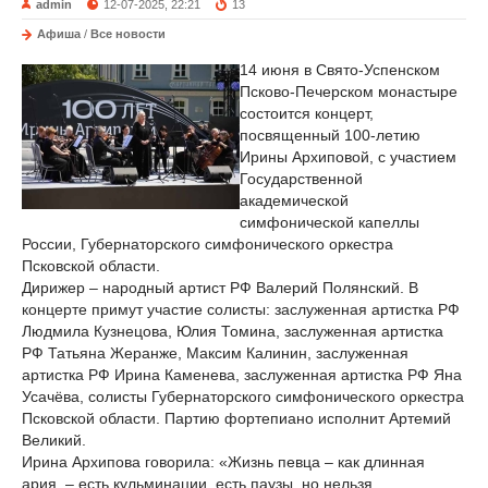
admin
12-07-2025, 22:21
13
Афиша
/
Все новости
14 июня в Свято-Успенском
Псково-Печерском монастыре
состоится концерт,
посвященный 100-летию
Ирины Архиповой, с участием
Государственной
академической
симфонической капеллы
России, Губернаторского симфонического оркестра
Псковской области.
Дирижер – народный артист РФ Валерий Полянский. В
концерте примут участие солисты: заслуженная артистка РФ
Людмила Кузнецова, Юлия Томина, заслуженная артистка
РФ Татьяна Жеранже, Максим Калинин, заслуженная
артистка РФ Ирина Каменева, заслуженная артистка РФ Яна
Усачёва, солисты Губернаторского симфонического оркестра
Псковской области. Партию фортепиано исполнит Артемий
Великий.
Ирина Архипова говорила: «Жизнь певца – как длинная
ария, – есть кульминации, есть паузы, но нельзя