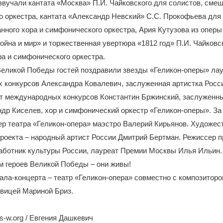
звучали кантата «Москва» П.И. Чайковского для солистов, смеш
 оркестра, кантата «Александр Невский» С.С. Прокофьева для
нного хора и симфонического оркестра, Ария Кутузова из оперы
йна и мир» и торжественная увертюра «1812 год» П.И. Чайковс
а и симфонического оркестра.
Великой Победы гостей поздравили звезды «Геликон-оперы» ла
 конкурсов Александра Ковалевич, заслуженная артистка Росс
ат международных конкурсов Константин Бржинский, заслуженн
др Киселев, хор и симфонический оркестр «Геликон-оперы». За
ер театра «Геликон-опера» маэстро Валерий Кирьянов. Художес
роекта – народный артист России Дмитрий Бертман. Режиссер 
аботник культуры России, лауреат Премии Москвы Илья Ильин.
м героев Великой Победы – они живы!
ала-концерта – театр «Геликон-опера» совместно с композитор
евицей Мариной Бриз.
-w.org / Евгения Дашкевич