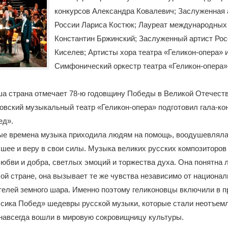
конкурсов Александра Ковалевич; Заслуженная 
России Лариса Костюк; Лауреат международных
Константин Бржинский; Заслуженный артист Ро
Киселев; Артисты хора театра «Геликон-опера» 
Симфонический оркестр театра «Геликон-опера»
ша страна отмечает 78-ю годовщину Победы в Великой Отечеств
овский музыкальный театр «Геликон-опера» подготовил гала-ко
ед».
ые времена музыка приходила людям на помощь, воодушевляла
шее и веру в свои силы. Музыка великих русских композиторов 
юбви и добра, светлых эмоций и торжества духа. Она понятна
ой стране, она вызывает те же чувства независимо от национал
телей земного шара. Именно поэтому геликоновцы включили в 
ссика Побед» шедевры русской музыки, которые стали неотъем
навсегда вошли в мировую сокровищницу культуры.