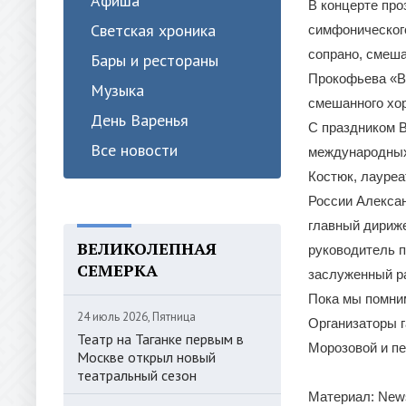
Афиша
В концерте про
Светская хроника
симфонического
сопрано, смеша
Бары и рестораны
Прокофьева «Во
Музыка
смешанного хор
День Варенья
С праздником 
Все новости
международных
Костюк, лауре
России Алексан
главный дириж
ВЕЛИКОЛЕПНАЯ
руководитель п
СЕМЕРКА
заслуженный р
Пока мы помни
24 июль 2026, Пятница
Организаторы г
Театр на Таганке первым в
Морозовой и п
Москве открыл новый
театральный сезон
Материал: News