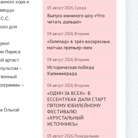
анного хора и
05 август 2026, Среда
 меццо-
Выпуск книжного шоу «Что
 С.С.
читать дальше»
кого для
04 август 2026, Вторник
«Голепад» в трёх воскресных
уреат
матчах премьер-лиги
ии Лариса
04 август 2026, Вторник
ый артист
Историческая победа
 пультом –
Калининграда
твенный
программы –
04 август 2026, Вторник
«ОДИН ЗА ВСЕХ»: В
ЕССЕНТУКАХ ДАЛИ СТАРТ
ПЯТОМУ ЮБИЛЕЙНОМУ
ом Ольгой
ФЕСТИВАЛЮ
«ХРУСТАЛЬНЫЙ
ИСТОЧНИКЪ»
03 август 2026, Понедельник