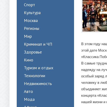
Спорт
Культура
Москва
Регионы
Мир
Криминал и ЧП
В этом году на
этой дате Моск
Здоровье
«Классика Поб
Кино
В самые трудн
Туризм и отдых
надежду на луч
Технологии
особый заряд л
человеку в люб
Недвижимость
объединяет жи
Авто
концерта «Кла
Мода
нашей жизни и 