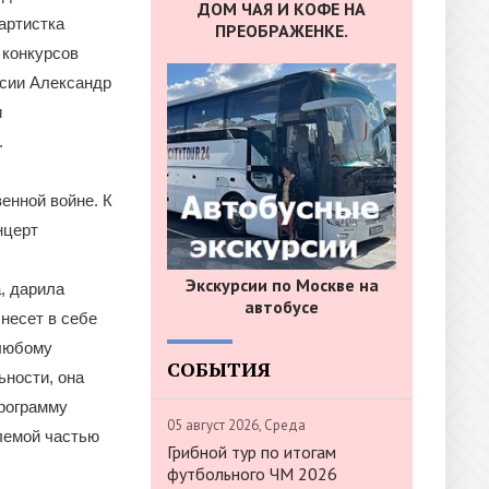
ДОМ ЧАЯ И КОФЕ НА
артистка
ПРЕОБРАЖЕНКЕ.
 конкурсов
ссии Александр
и
.
енной войне. К
нцерт
Экскурсии по Москве на
, дарила
автобусе
несет в себе
 любому
СОБЫТИЯ
ьности, она
программу
05 август 2026, Среда
лемой частью
Грибной тур по итогам
футбольного ЧМ 2026