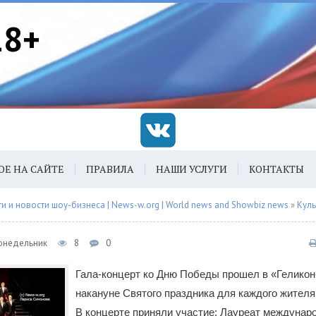
18+
ОЕ НА САЙТЕ
ПРАВИЛА
НАШИ УСЛУГИ
КОНТАКТЫ
 и новости шоу-бизнеса | News-w.org | World news and Showbiz news
»
Куль
Понедельник
8
0
Гала-концерт ко Дню Победы прошел в «Геликон
накануне Святого праздника для каждого жителя
В концерте приняли участие: Лауреат междунар