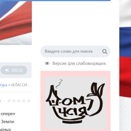
Версия для слабовидящих
ВХОД
тура
» «КЛАССИКА ПОБЕД» в Геликоне
-опере»
 Земли.
одных