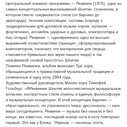
Центральный элемент программы — Реквием (1975), одно из
самых концептуальных высказываний Шнитке, сочинение, в
котором смело соединяются стили (от барокко до
авангарда), техники композиции, составы (наряду с
традиционными для духовной музыки хором, органом —
фортепиано, ансамбль ударных и духовых, электрогитара и
бас-гитара). Реквием — одновременно одно из высших
выражений полистилистики (принцип, сформулированный
композитором, означает, что материалом для творца
становятся буквально все звуки нашего мира) и так
называемой «новой простоты» Шнитке.
Помимо Реквиема, альбом включает Три хора,
обращающиеся к православной музыкальной традиции и
сочиненные в одну ночь 1984 года.
Художественный руководитель Минин-хора Тимофей
Гольберг: «ВРеквиеме Шнитке многочисленные музыкальные
аллюзии, контрастные стили спаяны в единую философскую
и музыкальную концепцию. В этой концепции барокко —
образ идеального, но утраченного мира, диссонансы — хаос
мира сегодняшнего. Реквием — музыка без начала и без
конца: как известно, последний номер нота в ноту повторяет
первый. Это как у Блока: “Умрешь — начнешь опять