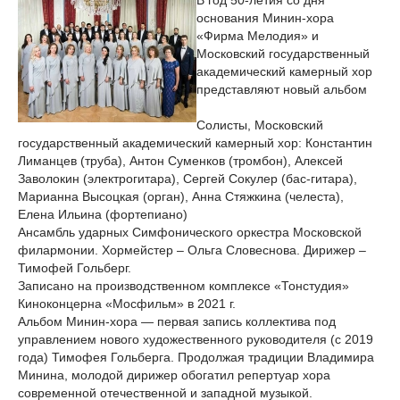
В год 50-летия со дня
основания Минин-хора
«Фирма Мелодия» и
Московский государственный
академический камерный хор
представляют новый альбом
Солисты, Московский
государственный академический камерный хор: Константин
Лиманцев (труба), Антон Суменков (тромбон), Алексей
Заволокин (электрогитара), Сергей Сокулер (бас-гитара),
Марианна Высоцкая (орган), Анна Стяжкина (челеста),
Елена Ильина (фортепиано)
Ансамбль ударных Симфонического оркестра Московской
филармонии. Хормейстер – Ольга Словеснова. Дирижер –
Тимофей Гольберг.
Записано на производственном комплексе «Тонстудия»
Киноконцерна «Мосфильм» в 2021 г.
Альбом Минин-хора — первая запись коллектива под
управлением нового художественного руководителя (с 2019
года) Тимофея Гольберга. Продолжая традиции Владимира
Минина, молодой дирижер обогатил репертуар хора
современной отечественной и западной музыкой.