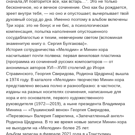
сначала,/И повторится все, как встарь…”. Это не только
бесконечное, но и вечное сочинение. Оно как бы рождается,
зреет внутри тебя, — но оно и опустошает, вычерпывает твой
духовный сосуд до дна. Именно поэтому в альбом включены
Три хора: это не бонус и не бис, а психологическая
компенсация, попытка наполнения опустошенного
сосудаблагостью и тихим, невечерним светом (вспоминая
знаменитую книгу о. Сергия Булгакова)».
История сотрудничества «Мелодии» и Минин-хора
насчитывает почти полвека: первая виниловая пластинка
(программа из сочинений русских композиторов — от
анонимных авторов XVI—XVIII столетий до Игоря
Стравинского, Георгия Свиридова, Родиона Щедрина) вышла
в 1974 году. В каталоге «Мелодии» творчество Минин-хора
представлено весьма полно и разнообразно: в частности,
изданы на разных носителях сочинения, написанные для
хора и его основателя, первого художественного
руководителя (1972—2019), а ныне президента Владимира
Минина — «Пушкинский венок» Георгия Свиридова,
«Перезвоны» Валерия Гаврилина, «Запечатленный ангел»
Родиона Щедрина. В то же время новые записи Минин-хора
не выходили на «Мелодии» более 25 лет.
Альбом записан в феврале 2021 года в «Тонстудии»