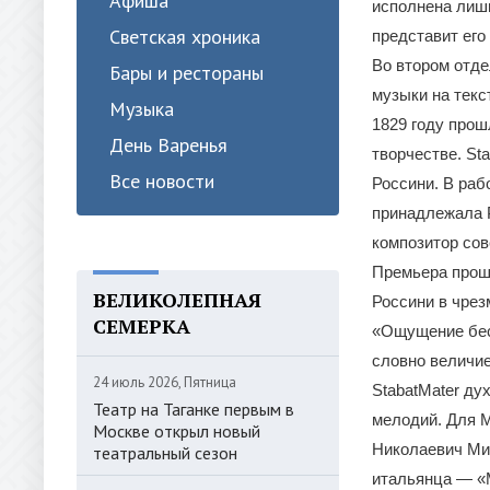
Афиша
исполнена лишь
Светская хроника
представит его
Во втором отде
Бары и рестораны
музыки на текс
Музыка
1829 году прош
День Варенья
творчестве. St
Все новости
Россини. В раб
принадлежала Р
композитор сов
Премьера прошл
ВЕЛИКОЛЕПНАЯ
Россини в чрез
СЕМЕРКА
«Ощущение беск
словно величи
24 июль 2026, Пятница
StabatMater ду
Театр на Таганке первым в
мелодий. Для М
Москве открыл новый
Николаевич Мин
театральный сезон
итальянца — «