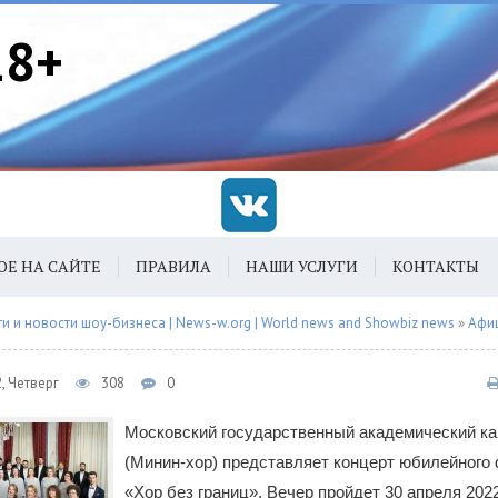
18+
ОЕ НА САЙТЕ
ПРАВИЛА
НАШИ УСЛУГИ
КОНТАКТЫ
 и новости шоу-бизнеса | News-w.org | World news and Showbiz news
»
Афи
, Четверг
308
0
Московский государственный академический к
(Минин-хор) представляет концерт юбилейного
«Хор без границ». Вечер пройдет 30 апреля 2022