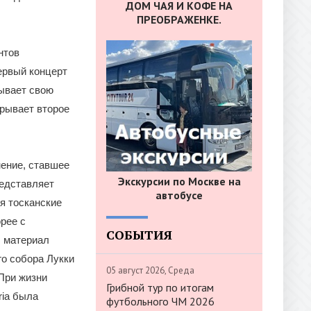
ДОМ ЧАЯ И КОФЕ НА
ПРЕОБРАЖЕНКЕ.
нтов
ервый концерт
тывает свою
крывает второе
нение, ставшее
Экскурсии по Москве на
редставляет
автобусе
я тосканские
рее с
СОБЫТИЯ
л материал
го собора Лукки
05 август 2026, Среда
 При жизни
Грибной тур по итогам
ria была
футбольного ЧМ 2026