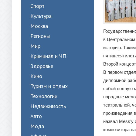
Спорт
Культура
Москва
Государственно
Регионы
в Центральном 
Мир
историю. Таким
Криминал и ЧП
пятидесятилет
Второй концер
Здоровье
В первом отдел
Кино
дипломной рабо
Туризм и отдых
собой полную м
Технологии
народные мелод
театральной, ч
Недвижимость
произведения в
Авто
назвал Mess’у 
Мода
композитора па