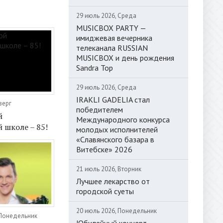
29 июль 2026, Среда
MUSICBOX PARTY —
имиджевая вечерника
телеканала RUSSIAN
MUSICBOX и день рождения
Sandra Top
29 июль 2026, Среда
IRAKLI GADELIA стал
верг
победителем
й
Международного конкурса
 школе – 85!
молодых исполнителей
«Славянского базара в
Витебске» 2026
21 июль 2026, Вторник
Лучшее лекарство от
городской суеты
20 июль 2026, Понедельник
 Понедельник
Юбилейный концерт