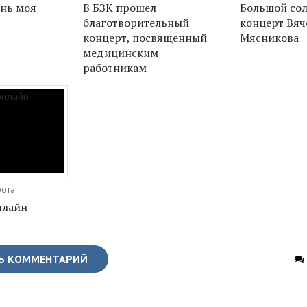
знь моя
В БЗК прошел
Большой со
благотворительный
концерт Вяч
концерт, посвященный
Мясникова
медицинским
работникам
бота
нлайн
Ь КОММЕНТАРИЙ