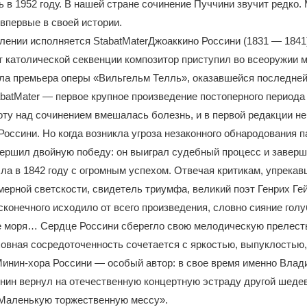
 в 1952 году. В нашей стране сочинение Пуччини звучит редко.
 впервые в своей истории.
лении исполняется StabatMaterДжоаккино Россини (1831 — 1841
т католической секвенции композитор приступил во всеоружии м
ла премьера оперы «Вильгельм Телль», оказавшейся последней 
abatMater — первое крупное произведение постоперного периода
оту над сочинением вмешалась болезнь, и в первой редакции не
оссини. Но когда возникла угроза незаконного обнародования п
ершил двойную победу: он выиграл судебный процесс и заверш
а в 1842 году с огромным успехом. Отвечая критикам, упрека
мерной светскости, свидетель триумфа, великий поэт Генрих Ге
онечного исходило от всего произведения, словно сияние голу
е моря… Сердце Россини сберегло свою мелодическую прелест
ховная сосредоточенность сочетается с яркостью, выпуклостью,
инин-хора Россини — особый автор: в свое время именно Влад
ин вернул на отечественную концертную эстраду другой шедев
Маленькую торжественную мессу».