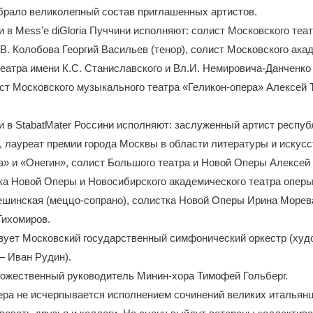
брало великолепный состав приглашенных артистов.
 в Mess’е diGloria Пуччини исполняют: солист Московского теа
В. Колобова Георгий Васильев (тенор), солист Московского ака
еатра имени К.С. Станиславского и Вл.И. Немировича-Данченко
ист Московского музыкального театра «Геликон-опера» Алексей
 в StabatMater Россини исполняют: заслуженный артист респуб
 лауреат премии города Москвы в области литературы и искусс
» и «Онегин», солист Большого театра и Новой Оперы Алексей
тка Новой Оперы и Новосибирского академического театра оперы
шинская (меццо-сопрано), солистка Новой Оперы Ирина Морева
Тихомиров.
твует Московский государственный симфонический оркестр (ху
— Иван Рудин).
ожественный руководитель Минин-хора Тимофей Гольберг.
ера не исчерпывается исполнением сочинений великих итальян