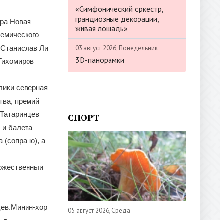
«Симфонический оркестр,
грандиозные декорации,
тра Новая
живая лошадь»
демического
03 август 2026, Понедельник
 Станислав Ли
3D-панорамки
 Тихомиров
лики северная
тва, премий
 Татаринцев
СПОРТ
 и балета
 (сопрано), а
дожественный
цев.Минин-хор
05 август 2026, Среда