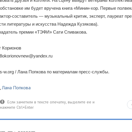
вовать друзья и коллеги. На сцену выйдут ветераны коллектива
обстановке им будет вручена книга «Минин-хор. Первые полвек
актор-составитель — музыкальный критик, эксперт, лауреат пре
ти литературы и искусства Надежда Кузякова).
адатель премии «ТЭФИ» Сати Спивакова.
.
 Корионов
48okorionovnew@yandex.ru
-w.org / Лана Попкова по материалам пресс-службы.
,
Лана Попкова