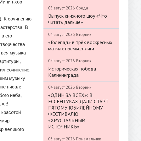
 Минин-хор
05 август 2026, Среда
Выпуск книжного шоу «Что
). К сочинению
читать дальше»
астерства. В
04 август 2026, Вторник
в его
«Голепад» в трёх воскресных
 творчества
матчах премьер-лиги
 вся музыка
04 август 2026, Вторник
артитуры,
Историческая победа
ил сочинение.
Калининграда
вшим музыку
йне писал:
04 август 2026, Вторник
«ОДИН ЗА ВСЕХ»: В
бого неба,
ЕССЕНТУКАХ ДАЛИ СТАРТ
ь».В
ПЯТОМУ ЮБИЛЕЙНОМУ
 красотой
ФЕСТИВАЛЮ
«ХРУСТАЛЬНЫЙ
имир
ИСТОЧНИКЪ»
р великого
03 август 2026, Понедельник