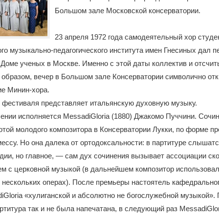
Большом зале Московской консерватории.
23 апреля 1972 года самодеятельный хор студе
го музыкально-педагогического института имен Гнесиных дал п
Доме ученых в Москве. Именно с этой даты коллектив и отсчи
 образом, вечер в Большом зале Консерватории символично от
ие Минин-хора.
т фестиваля представляет итальянскую духовную музыку.
ении исполняется MessadiGloria (1880) Джакомо Пуччини. Сочи
той молодого композитора в Консерватории Лукки, по форме п
ессу. Но она далека от ортодоксальности: в партитуре слышатс
ии, но главное, — сам дух сочинения вызывает ассоциации ско
ем с церковной музыкой (в дальнейшем композитор использова
 нескольких операх). После премьеры настоятель кафедрально
diGloria «хулиганской и абсолютно не богослужебной музыкой».
ртитура так и не была напечатана, в следующий раз MessadiGlo