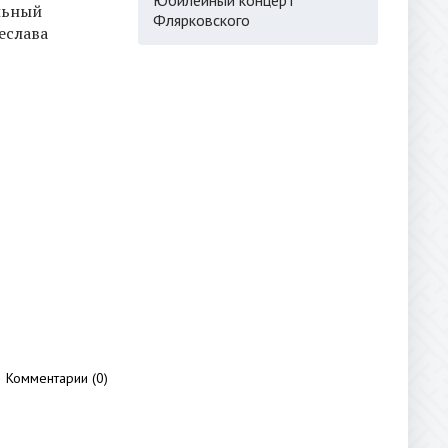
льный
Флярковского
еслава
Комментарии (0)