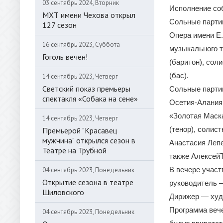
03 сентябрь 2024, Вторник
Исполнение со
МХТ имени Чехова открыл
Сольные партии
127 сезон
Опера имени Е.
16 сентябрь 2023, Суббота
музыкального т
Гоголь вечен!
(баритон), сол
(бас).
14 сентябрь 2023, Четверг
Светский показ премьеры
Сольные партии
спектакля «Собака на сене»
Осетия-Алания,
«Золотая Маска
14 сентябрь 2023, Четверг
(тенор), солис
Премьерой "Красавец
мужчина" открылся сезон в
Анастасия Лепе
Театре на Трубной
также Алексей
В вечере учас
04 сентябрь 2023, Понедельник
Открытие сезона в театре
руководитель 
Шиловского
Дирижер — худ
Программа веч
04 сентябрь 2023, Понедельник