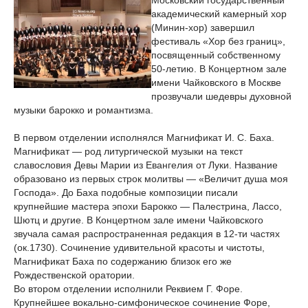
Московский государственный
академический камерный хор
(Минин-хор) завершил
фестиваль «Хор без границ»,
посвященный собственному
50-летию. В Концертном зале
имени Чайковского в Москве
прозвучали шедевры духовной
музыки барокко и романтизма.
В первом отделении исполнялся Магнификат И. С. Баха.
Магнификат — род литургической музыки на текст
славословия Девы Марии из Евангелия от Луки. Название
образовано из первых строк молитвы — «Величит душа моя
Господа». До Баха подобные композиции писали
крупнейшие мастера эпохи Барокко — Палестрина, Лассо,
Шютц и другие. В Концертном зале имени Чайковского
звучала самая распространенная редакция в 12-ти частях
(ок.1730). Сочинение удивительной красоты и чистоты,
Магнификат Баха по содержанию близок его же
Рождественской оратории.
Во втором отделении исполнили Реквием Г. Форе.
Крупнейшее вокально-симфоническое сочинение Форе,