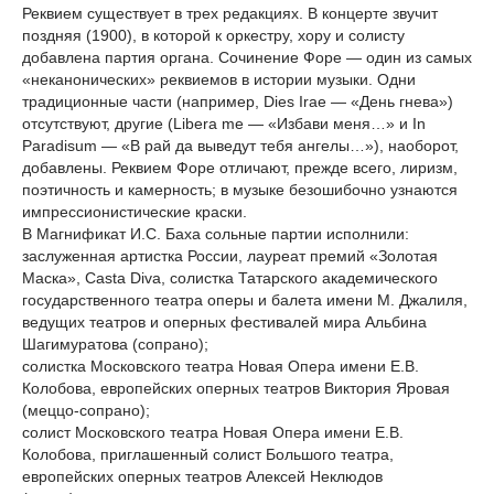
Реквием существует в трех редакциях. В концерте звучит
поздняя (1900), в которой к оркестру, хору и солисту
добавлена партия органа. Сочинение Форе — один из самых
«неканонических» реквиемов в истории музыки. Одни
традиционные части (например, Dies Irae — «День гнева»)
отсутствуют, другие (Libera me — «Избави меня…» и In
Paradisum — «В рай да выведут тебя ангелы…»), наоборот,
добавлены. Реквием Форе отличают, прежде всего, лиризм,
поэтичность и камерность; в музыке безошибочно узнаются
импрессионистические краски.
В Магнификат И.С. Баха сольные партии исполнили:
заслуженная артистка России, лауреат премий «Золотая
Маска», Casta Diva, солистка Татарского академического
государственного театра оперы и балета имени М. Джалиля,
ведущих театров и оперных фестивалей мира Альбина
Шагимуратова (сопрано);
солистка Московского театра Новая Опера имени Е.В.
Колобова, европейских оперных театров Виктория Яровая
(меццо-сопрано);
солист Московского театра Новая Опера имени Е.В.
Колобова, приглашенный солист Большого театра,
европейских оперных театров Алексей Неклюдов