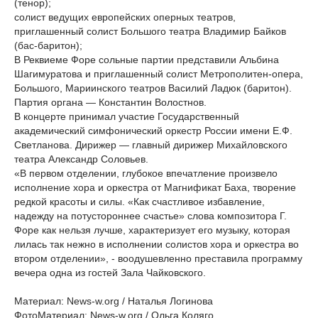
(тенор);
солист ведущих европейских оперных театров,
приглашенный солист Большого театра Владимир Байков
(бас-баритон);
В Реквиеме Форе сольные партии представили Альбина
Шагимуратова и приглашенный солист Метрополитен-опера,
Большого, Мариинского театров Василий Ладюк (баритон).
Партия органа — Константин Волостнов.
В концерте принимал участие Государственный
академический симфонический оркестр России имени Е.Ф.
Светланова. Дирижер — главный дирижер Михайловского
театра Александр Соловьев.
«В первом отделении, глубокое впечатление произвело
исполнение хора и оркестра от Магнификат Баха, творение
редкой красоты и силы. «Как счастливое избавление,
надежду на потустороннее счастье» слова композитора Г.
Форе как нельзя лучше, характеризует его музыку, которая
лилась так нежно в исполнении солистов хора и оркестра во
втором отделении», - воодушевленно преставила программу
вечера одна из гостей Зала Чайковского.
Материал: News-w.org / Наталья Логинова
ФотоМатериал: News-w.org / Ольга Коляго