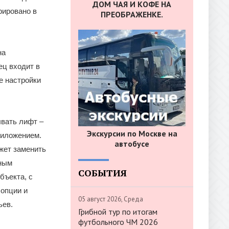
ДОМ ЧАЯ И КОФЕ НА
рировано в
ПРЕОБРАЖЕНКЕ.
на
ец входит в
е настройки
вать лифт –
Экскурсии по Москве на
риложением.
автобусе
жет заменить
тным
СОБЫТИЯ
бъекта, с
 опции и
05 август 2026, Среда
ьев.
Грибной тур по итогам
футбольного ЧМ 2026