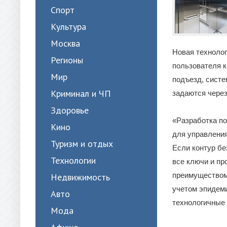
Спорт
Культура
Москва
Новая технолог
Регионы
пользователя к
Мир
подъезд, систе
Криминал и ЧП
задаются чере
Здоровье
«Разработка п
Кино
для управления
Туризм и отдых
Если контур б
Технологии
все ключи и пр
преимуществом 
Недвижимость
учетом эпидеми
Авто
технологичные 
Мода