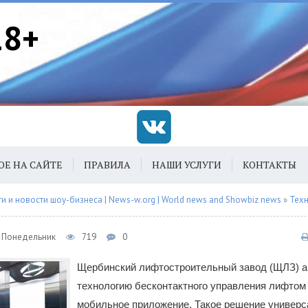
18+
ОЕ НА САЙТЕ
ПРАВИЛА
НАШИ УСЛУГИ
КОНТАКТЫ
 и новости шоу-бизнеса | News-w.org | World news and Showbiz news
»
Тех
1, Понедельник
719
0
Щербинский лифтостроительный завод (ЩЛЗ) 
технологию бесконтактного управления лифтом
мобильное приложение. Такое решение универс