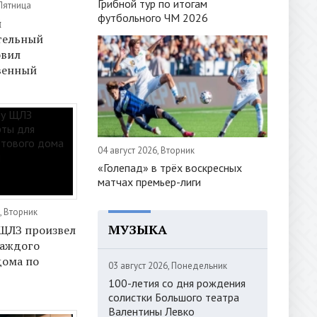
Грибной тур по итогам
 Пятница
футбольного ЧМ 2026
й
тельный
овил
венный
04 август 2026, Вторник
«Голепад» в трёх воскресных
матчах премьер-лиги
, Вторник
МУЗЫКА
 ЩЛЗ произвел
каждого
дома по
03 август 2026, Понедельник
100-летия со дня рождения
солистки Большого театра
Валентины Левко