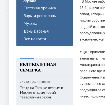
Афиша
«В Москве рабо
Светская хроника
15,4 тысячи по
завод, который
Бары и рестораны
лифты собствен
Музыка
в одной из сто
День Варенья
оборудованных
Все новости
экономической
«ЩЛЗ применяет
завод начал г
ВЕЛИКОЛЕПНАЯ
мониторинга по
СЕМЕРКА
реального врем
Современный п
24 июль 2026, Пятница
существенно со
Театр на Таганке первым в
продукции за с
Москве открыл новый
инвестиционно
театральный сезон