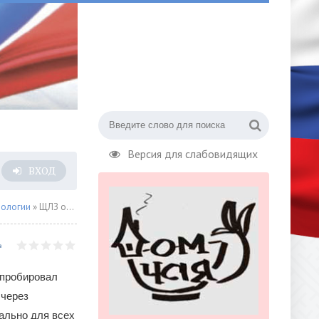
Версия для слабовидящих
ВХОД
нологии
» ЩЛЗ оборудовал лифты системой бесконтактного управления
апробировал
 через
ально для всех