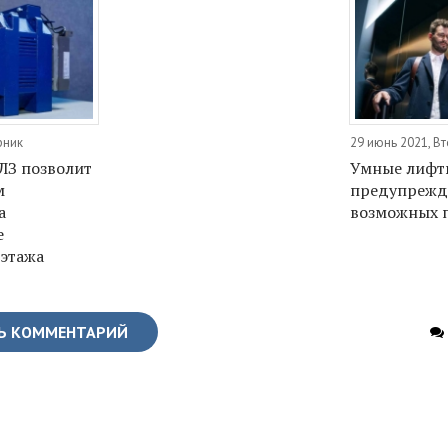
рник
29 июнь 2021, В
ЛЗ позволит
Умные лифт
м
предупрежд
а
возможных 
е
 этажа
Ь КОММЕНТАРИЙ