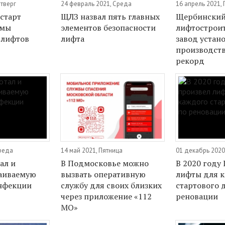
етверг
24 февраль 2021, Среда
16 апрель 2021,
старт
ЩЛЗ назвал пять главных
Щербински
емы
элементов безопасности
лифтострои
 лифтов
лифта
завод устан
производст
рекорд
Среда
14 май 2021, Пятница
01 декабрь 2020
ал и
В Подмосковье можно
В 2020 году
аиваемую
вызвать оперативную
лифты для 
нфекции
службу для своих близких
стартового 
через приложение «112
реновации
МО»