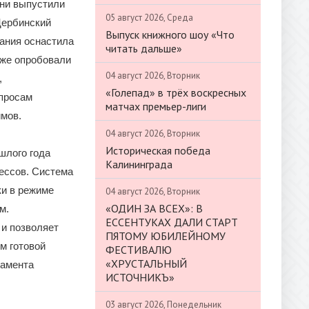
они выпустили
05 август 2026, Среда
 Щербинский
Выпуск книжного шоу «Что
пания оснастила
читать дальше»
уже опробовали
04 август 2026, Вторник
,
«Голепад» в трёх воскресных
опросам
матчах премьер-лиги
мов.
04 август 2026, Вторник
Историческая победа
шлого года
Калининграда
ессов. Система
ки в режиме
04 август 2026, Вторник
«ОДИН ЗА ВСЕХ»: В
м.
ЕССЕНТУКАХ ДАЛИ СТАРТ
 и позволяет
ПЯТОМУ ЮБИЛЕЙНОМУ
м готовой
ФЕСТИВАЛЮ
«ХРУСТАЛЬНЫЙ
тамента
ИСТОЧНИКЪ»
03 август 2026, Понедельник