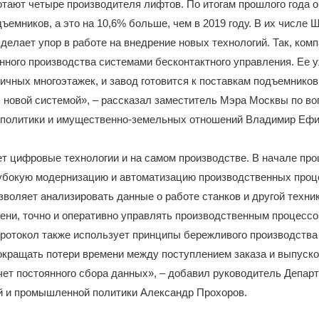
тают четыре производителя лифтов. По итогам прошлого года 
дъемников, а это на 10,6% больше, чем в 2019 году. В их числе
 делает упор в работе на внедрение новых технологий. Так, ком
ного производства системами бесконтактного управления. Ее 
личных многоэтажек, и завод готовится к поставкам подъемников
 новой системой», – рассказал заместитель Мэра Москвы по в
 политики и имущественно-земельных отношений Владимир Ефи
 цифровые технологии и на самом производстве. В начале про
лубокую модернизацию и автоматизацию производственных проц
зволяет анализировать данные о работе станков и другой техни
ени, точно и оперативно управлять производственным процессо
ротокол также использует принципы бережливого производства
кращать потери времени между поступлением заказа и выпуско
чет постоянного сбора данных», – добавил руководитель Депар
й и промышленной политики Александр Прохоров.