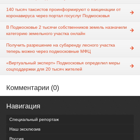
140 тысяч таксистов проинформируют о вакцинации от
коронавируса через портал госуслуг Подмосковья
В Подмосковье 2 тысячи собственников земель назначили
категорию земельного участка онлайн
Получить разрешение на субаренду лесного участка
теперь можно через подмосковные МФЦ
«Виртуальный эксперт» Подмосковья определил меры
соцподдержки для 20 тысяч жителей
Комментарии (0)
Навигация
Специальный репортаж
Наш эксклюзив
Россия