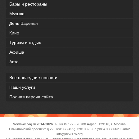
Бары и рестораны
Музыка
День Варенья
Кино
Туризм и отдых
Афиша
Авто
Все последние новости
Наши услуги
Полная версия сайта
News-w.org © 2014-2026
ЭЛ № ФС 77 - 70780 Адрес: 129110, г. Москва,
Олимпийский проспект д 22, Тел: +7 (495) 7201982, + 7 (985) 9068662 E-mail:
info@news-w.org
При полном или частичном использовании материалов ссылка на "News-w.org"