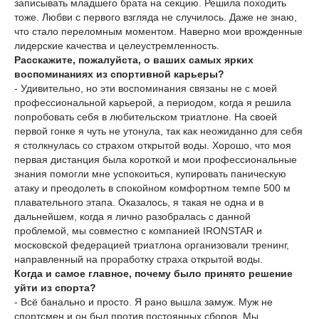
записывать младшего брата на секцию. Решила походить
тоже. Любви с первого взгляда не случилось. Даже не знаю,
что стало переломным моментом. Наверно мои врожденные
лидерские качества и целеустремленность.
Расскажите, пожалуйста, о ваших самых ярких
воспоминаниях из спортивной карьеры?
- Удивительно, но эти воспоминания связаны не с моей
профессиональной карьерой, а периодом, когда я решила
попробовать себя в любительском триатлоне. На своей
первой гонке я чуть не утонула, так как неожиданно для себя
я столкнулась со страхом открытой воды. Хорошо, что моя
первая дистанция была короткой и мои профессиональные
знания помогли мне успокоиться, купировать паническую
атаку и преодолеть в спокойном комфортном темпе 500 м
плавательного этапа. Оказалось, я такая не одна и в
дальнейшем, когда я лично разобралась с данной
проблемой, мы совместно с компанией IRONSTAR и
московской федерацией триатлона организовали тренинг,
направленный на проработку страха открытой воды.
Когда и самое главное, почему было принято решение
уйти из спорта?
- Всё банально и просто. Я рано вышла замуж. Муж не
спортсмен и он был против постоянных сборов. Мы