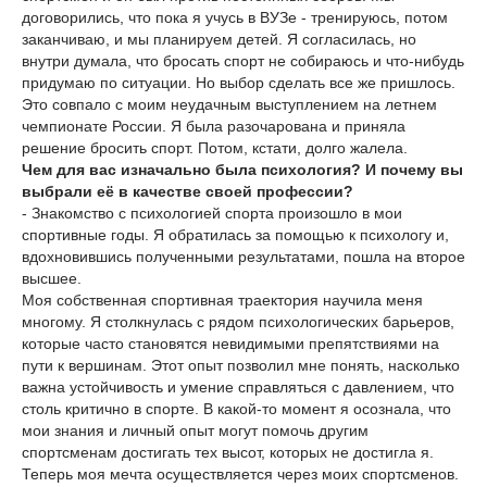
договорились, что пока я учусь в ВУЗе - тренируюсь, потом
заканчиваю, и мы планируем детей. Я согласилась, но
внутри думала, что бросать спорт не собираюсь и что-нибудь
придумаю по ситуации. Но выбор сделать все же пришлось.
Это совпало с моим неудачным выступлением на летнем
чемпионате России. Я была разочарована и приняла
решение бросить спорт. Потом, кстати, долго жалела.
Чем для вас изначально была психология? И почему вы
выбрали её в качестве своей профессии?
- Знакомство с психологией спорта произошло в мои
спортивные годы. Я обратилась за помощью к психологу и,
вдохновившись полученными результатами, пошла на второе
высшее.
Моя собственная спортивная траектория научила меня
многому. Я столкнулась с рядом психологических барьеров,
которые часто становятся невидимыми препятствиями на
пути к вершинам. Этот опыт позволил мне понять, насколько
важна устойчивость и умение справляться с давлением, что
столь критично в спорте. В какой-то момент я осознала, что
мои знания и личный опыт могут помочь другим
спортсменам достигать тех высот, которых не достигла я.
Теперь моя мечта осуществляется через моих спортсменов.