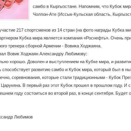
самбо в Кыргызстане. Напомним, что Кубок мир
Чолпон-Ате (Иссык-Кульская область, Кыргызст
участие 217 спортсменов из 14 стран (на фото награды Кубка ми
артнером Кубка мира является компания «Роснефть». Очень пр
ного тренера сборной Армении - Вовика Ходжаяна.
азал Вовик Ходжаян Александру Любимову:
льно хорошо. Доволен и выступлением на Кубке мира, и развити
 способствует развитию самбо и Кубок мира, который был в ны
нечно, соревнования, которые стали традиционными - Кубок Пр
 Царукяна. В первый раз этот Кубок прошел в прошлом году. И 
ешнем году состоиться во второй раз, в конце сентября. Будет
ксандр Любимов