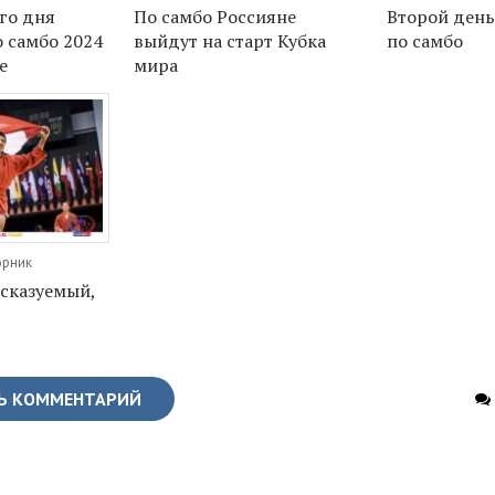
-го дня
По самбо Россияне
Второй день
о самбо 2024
выйдут на старт Кубка
по самбо
е
мира
орник
сказуемый,
Ь КОММЕНТАРИЙ