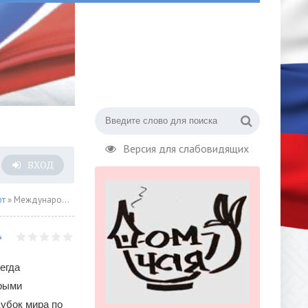
Версия для слабовидящих
ВХОД
рт
» Международные соревнования это всегда прекрасные встречи
егда
арыми
убок мира по