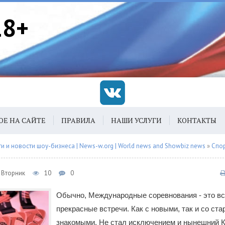
18+
ОЕ НА САЙТЕ
ПРАВИЛА
НАШИ УСЛУГИ
КОНТАКТЫ
 и новости шоу-бизнеса | News-w.org | World news and Showbiz news
»
Спо
, Вторник
10
0
Обычно, Международные соревнования - это вс
прекрасные встречи. Как с новыми, так и со ст
знакомыми. Не стал исключением и нынешний К