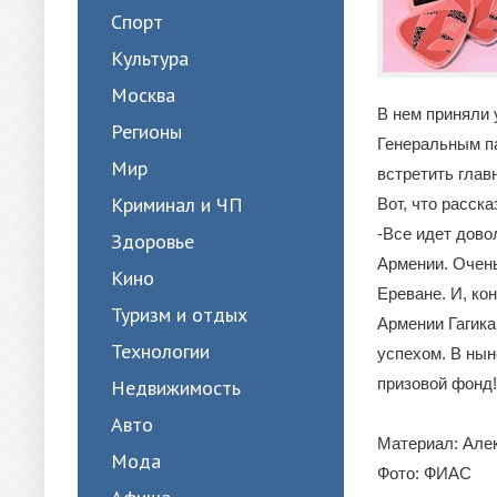
Спорт
Культура
Москва
В нем приняли 
Регионы
Генеральным п
Мир
встретить глав
Криминал и ЧП
Вот, что расск
-Все идет дово
Здоровье
Армении. Очень
Кино
Ереване. И, ко
Туризм и отдых
Армении Гагика
Технологии
успехом. В нын
призовой фонд!
Недвижимость
Авто
Материал: Але
Мода
Фото: ФИАС