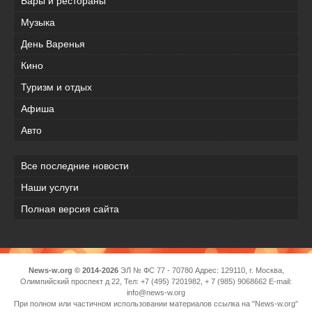
Бары и рестораны
Музыка
День Варенья
Кино
Туризм и отдых
Афиша
Авто
Все последние новости
Наши услуги
Полная версия сайта
News-w.org © 2014-2026
ЭЛ № ФС 77 - 70780 Адрес: 129110, г. Москва,
Олимпийский проспект д 22, Тел: +7 (495) 7201982, + 7 (985) 9068662 E-mail:
info@news-w.org
При полном или частичном использовании материалов ссылка на "News-w.org"