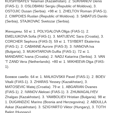
KOISHYBAYEV Yelaman (Kazakhstan). 2. SUKHANOV Denis
(FIAS-1). 3. OSLOBANU Sergiu (Republic of Moldova), 3.
OSTOJIC Dusan (Serbia). +98 кг. 1. ZHELTOV Roman (FIAS-1).
2. CIMPOIES Ruslan (Republic of Moldova). 3. SABATUS Danilo
(Serbia), STAJKOVAC Svetozar (Serbia).
Женщины. 50 кг. 1. POLYGALOVA Ollga (FIAS-1). 2.
EMELIUKOVA Sofia (FIAS-1). 3. MATIJEVIC Sara (Croatia), 3.
CORCHER Sephora (FIAS-3). 59 кг. 1. TSYBERT Ekaterina
(FIAS-1). 2. CABANNE Aurore (FIAS-3). 3. IVANOVA Iva
(Bulgaria), 3. MUKHTAROVA Gulfia (FIAS-1). 72 кг. 1.
MANDARIC Ivana (Croatia). 2. NADJ Katarina (Serbia). 3. VAN
'T ZAND Vera (Netherlands). +80 кг. 1. MIKHEEVA Olga (FIAS-
1).
Боевое самбо. 64 кг. 1. MALKOVSKII Pavel (FIAS-1). 2. BOEV
Vitalii (FIAS-1). 3. ZHARAS Yessey (Kazakhstan), 3.
MATOSEVIC Matej (Croatia). 79 кг. 1. ABGARIAN Ovanes
(FIAS-1). 2. IVANOV Aleksei (FIAS-1). 3. ZHUMAGALIYEV
Zhalgas (Kazakhstan). 3. YAMBOLIEV Hristian (Bulgaria). 98 кг.
1. DUGANDZIC Marino (Bosnia and Herzegovina). 2. ABDULLA
Askar (Kazakhstan). 3. SZIGYARTO Viktor (Hungary), 3. TOTH
Balint (Hungary).