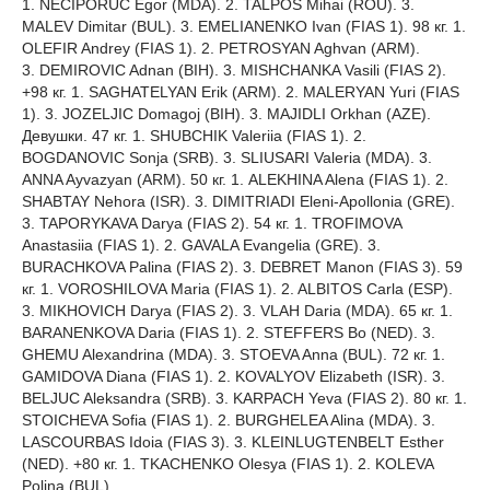
1. NECIPORUC Egor (MDA). 2. TALPOS Mihai (ROU). 3.
MALEV Dimitar (BUL). 3. EMELIANENKO Ivan (FIAS 1). 98 кг. 1.
OLEFIR Andrey (FIAS 1). 2. PETROSYAN Aghvan (ARM).
3. DEMIROVIC Adnan (BIH). 3. MISHCHANKA Vasili (FIAS 2).
+98 кг. 1. SAGHATELYAN Erik (ARM). 2. MALERYAN Yuri (FIAS
1). 3. JOZELJIC Domagoj (BIH). 3. MAJIDLI Orkhan (AZE).
Девушки. 47 кг. 1. SHUBCHIK Valeriia (FIAS 1). 2.
BOGDANOVIC Sonja (SRB). 3. SLIUSARI Valeria (MDA). 3.
ANNA Ayvazyan (ARM). 50 кг. 1. ALEKHINA Alena (FIAS 1). 2.
SHABTAY Nehora (ISR). 3. DIMITRIADI Eleni-Apollonia (GRE).
3. TAPORYKAVA Darya (FIAS 2). 54 кг. 1. TROFIMOVA
Anastasiia (FIAS 1). 2. GAVALA Evangelia (GRE). 3.
BURACHKOVA Palina (FIAS 2). 3. DEBRET Manon (FIAS 3). 59
кг. 1. VOROSHILOVA Maria (FIAS 1). 2. ALBITOS Carla (ESP).
3. MIKHOVICH Darya (FIAS 2). 3. VLAH Daria (MDA). 65 кг. 1.
BARANENKOVA Daria (FIAS 1). 2. STEFFERS Bo (NED). 3.
GHEMU Alexandrina (MDA). 3. STOEVA Anna (BUL). 72 кг. 1.
GAMIDOVA Diana (FIAS 1). 2. KOVALYOV Elizabeth (ISR). 3.
BELJUC Aleksandra (SRB). 3. KARPACH Yeva (FIAS 2). 80 кг. 1.
STOICHEVA Sofia (FIAS 1). 2. BURGHELEA Alina (MDA). 3.
LASCOURBAS Idoia (FIAS 3). 3. KLEINLUGTENBELT Esther
(NED). +80 кг. 1. TKACHENKO Olesya (FIAS 1). 2. KOLEVA
Polina (BUL).