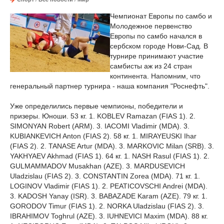
Чемпионат Европы по самбо и
Молодежное первенство
Европы по самбо начался в
сербском городе Нови-Сад. В
турнире принимают участие
самбисты аж из 24 стран
континента. Напомним, что
генеральный партнер турнира - наша компания "Роснефть".
Уже определились первые чемпионы, победители и
призеры. Юноши. 53 кг. 1. KOBLEV Ramazan (FIAS 1). 2.
SIMONYAN Robert (ARM). 3. IACOMI Vladimir (MDA). 3.
KUBIANKEVICH Anton (FIAS 2). 58 кг. 1. MIRAYEUSKI Ihar
(FIAS 2). 2. TANASE Artur (MDA). 3. MARKOVIC Milan (SRB). 3.
YAKHYAEV Akhmad (FIAS 1). 64 кг. 1. NASH Rasul (FIAS 1). 2.
GULMAMMADOV Musakhan (AZE). 3. MARDUSEVICH
Uladzislau (FIAS 2). 3. CONSTANTIN Zorea (MDA). 71 кг. 1.
LOGINOV Vladimir (FIAS 1). 2. PEATICOVSCHI Andrei (MDA).
3. KADOSH Yanay (ISR). 3. BABAZADE Karam (AZE). 79 кг. 1.
GORODOV Timur (FIAS 1). 2. NORKA Uladzislau (FIAS 2). 3.
IBRAHIMOV Toghrul (AZE). 3. IUHNEVICI Maxim (MDA). 88 кг.