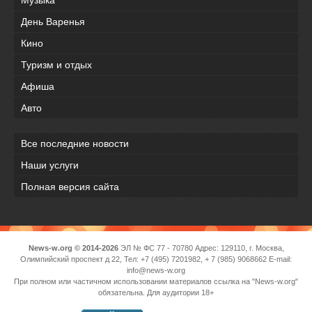
День Варенья
Кино
Туризм и отдых
Афиша
Авто
Все последние новости
Наши услуги
Полная версия сайта
News-w.org © 2014-2026
ЭЛ № ФС 77 - 70780 Адрес: 129110, г. Москва,
Олимпийский проспект д 22, Тел: +7 (495) 7201982, + 7 (985) 9068662 E-mail:
info@news-w.org
При полном или частичном использовании материалов ссылка на "News-w.org"
обязательна. Для аудитории 18+