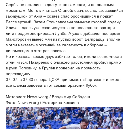
Сербы не остались в долгу: и по заменам, и по опасным
моментам. Мог отличиться Станойлович, воспользовавшийся
закидушкой от Акка – хозяев спас бросившийся в подкат
Бессмертный. Затем Стоисавлевич замыкал головой подачу
Илича – здесь уже свое искусство не последнего вратаря
лиги продемонстрировал Лунёв. А уже в добавленное время
Майсторович вынес мяч из пустых ворот. Белградцы вполне
могли наказать москвичей за халатность в обороне –
динамовцам в этот раз повезло.
Но и хозяева, кроме двух забитых голов, имели возможности
отличиться: Назаренко с близкого расстояния пробил прямо
в руки Поповичу, а Грулёв проверил на прочность
перекладину.
07. 07. в 07.30 вечера ЦСКА принимает «Партизан» и имеет
все шансы завоевать тот самый Братский Кубок.
Материал: News-w.org / Владимир Сабадаш
Фото: News-w.org / Екатерина Конкина