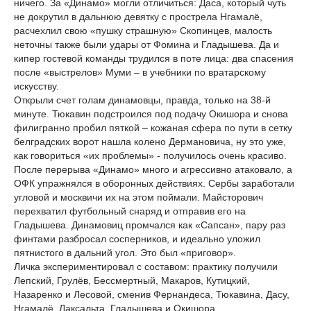
ничего. За «Динамо» могли отличиться: Даса, который чуть
не докрутил в дальнюю девятку с прострела Нгамалё,
расчехлил свою «пушку страшную» Скопинцев, малость
неточны также были удары от Фомина и Гладышева. Да и
кипер гостевой команды трудился в поте лица: два спасения
после «выстрелов» Муми – в учебники по вратарскому
искусству.
Открыли счет голам динамовцы, правда, только на 38-й
минуте. Тюкавин подстроился под подачу Окишора и снова
филигранно пробил пяткой – кожаная сфера по пути в сетку
белградских ворот нашла колено Дермановича, ну это уже,
как говориться «их проблемы» - получилось очень красиво.
После перерыва «Динамо» много и агрессивно атаковало, а
ОФК упражнялся в оборонных действиях. Сербы заработали
угловой и москвичи их на этом поймали. Майсторович
перехватил футбольный снаряд и отправив его на
Гладышева. Динамовиц промчался как «Сапсан», пару раз
финтами разбросал сосперников, и идеально уложил
пятнистого в дальний угол. Это был «приговор».
Личка экспериментировал с составом: практику получили
Лепский, Грулёв, Бессмертный, Макаров, Кутицкий,
Назаренко и Лесовой, сменив Фернандеса, Тюкавина, Дасу,
Нгамалё, Лаксальта, Гладышева и Окишора.