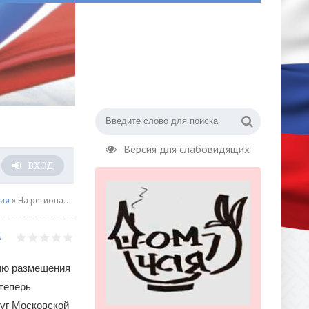
Версия для слабовидящих
ВХОД
сия
» На региональном портале можно оформить субсидию на оплату услуг маркетплейсов
нию размещения
теперь
луг Московской