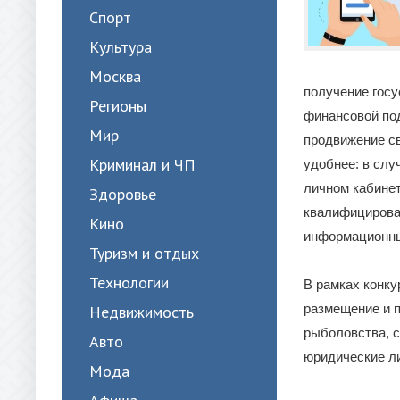
Спорт
Культура
Москва
получение госу
Регионы
финансовой по
Мир
продвижение св
Криминал и ЧП
удобнее: в слу
личном кабинет
Здоровье
квалифицирован
Кино
информационны
Туризм и отдых
Технологии
В рамках конку
размещение и п
Недвижимость
рыболовства, с
Авто
юридические л
Мода