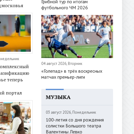
Грибной тур по итогам
дмосковья
футбольного ЧМ 2026
онедельник
04 август 2026, Вторник
комплексный
«Голепад» в трёх воскресных
 газификацию
матчах премьер-лиги
ье теперь
з
ый портал
МУЗЫКА
03 август 2026, Понедельник
100-летия со дня рождения
солистки Большого театра
Валентины Левко