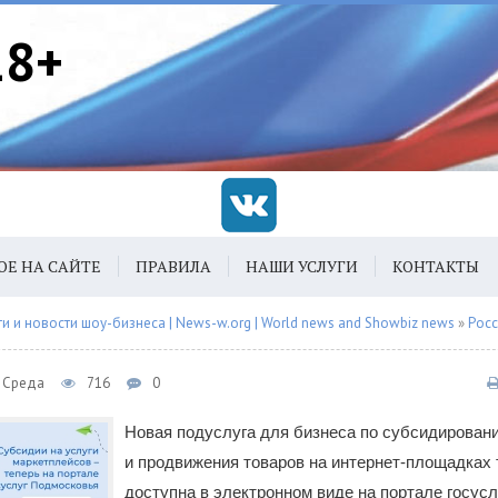
18+
ОЕ НА САЙТЕ
ПРАВИЛА
НАШИ УСЛУГИ
КОНТАКТЫ
 и новости шоу-бизнеса | News-w.org | World news and Showbiz news
»
Рос
, Среда
716
0
Новая подуслуга для бизнеса по субсидирова
и продвижения товаров на интернет-площадках 
доступна в электронном виде на портале госус