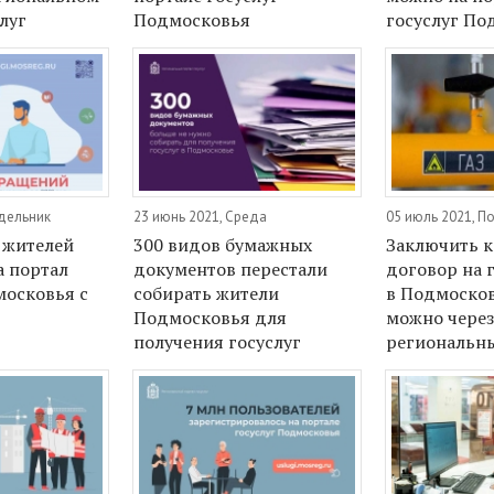
луг
Подмосковья
госуслуг По
едельник
23 июнь 2021, Среда
05 июль 2021, П
н жителей
300 видов бумажных
Заключить 
а портал
документов перестали
договор на
московья с
собирать жители
в Подмосков
Подмосковья для
можно чере
получения госуслуг
региональн