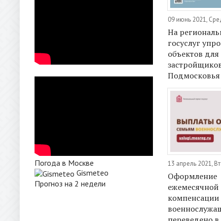
09 июнь 2021, Ср
На региональ
госуслуг упр
объектов для
застройщико
Подмосковья
Погода в Москве
13 апрель 2021, В
Gismeteo
Оформление
Прогноз на 2 недели
ежемесячной
компенсации 
военнослужа
переведено в