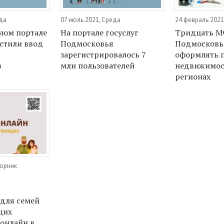
еда
07 июль 2021, Среда
24 февраль 2021
ном портале
На портале госуслуг
Тридцать 
остили ввод
Подмосковья
Подмосковь
зарегистрировалось 7
оформлять п
в
млн пользователей
недвижимос
регионах
торник
для семей
щих
 онлайн в