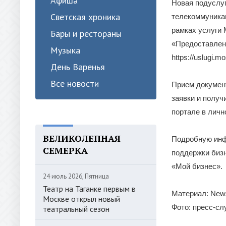
Афиша
Новая подуслуг
Светская хроника
телекоммуникац
рамках услуги 
Бары и рестораны
«Предоставлен
Музыка
https://uslugi.m
День Варенья
Все новости
Прием документ
заявки и получ
портале в личн
ВЕЛИКОЛЕПНАЯ
Подробную инф
СЕМЕРКА
поддержки бизн
«Мой бизнес».
24 июль 2026, Пятница
Театр на Таганке первым в
Материал: News
Москве открыл новый
Фото: пресс-с
театральный сезон