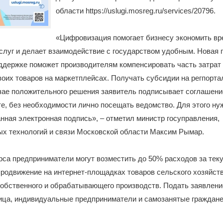
области https://uslugi.mosreg.ru/services/20796.
«Цифровизация помогает бизнесу экономить вр
слуг и делает взаимодействие с государством удобным. Новая 
ддержке поможет производителям компенсировать часть затрат
оих товаров на маркетплейсах. Получать субсидии на регпорта
чае положительного решения заявитель подписывает соглашени
е, без необходимости лично посещать ведомство. Для этого ну
ная электронная подпись», – отметил министр госуправления,
х технологий и связи Московской области Максим Рымар.
рса предприниматели могут возместить до 50% расходов за теку
родвижение на интернет-площадках товаров сельского хозяйств
обственного и обрабатывающего производств. Подать заявлени
ица, индивидуальные предприниматели и самозанятые граждане