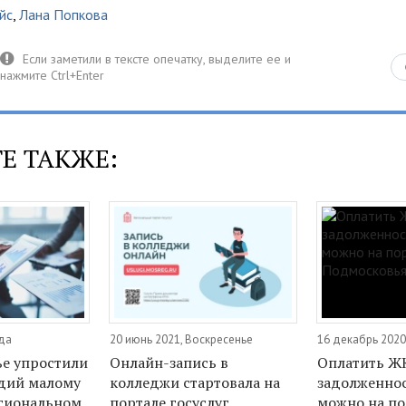
йс
,
Лана Попкова
Е ТАКЖЕ:
еда
20 июнь 2021, Воскресенье
16 декабрь 2020
е упростили
Онлайн-запись в
Оплатить ЖК
дий малому
колледжи стартовала на
задолженнос
егиональном
портале госуслуг
можно на по