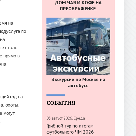
ДОМ ЧАЯ И КОФЕ НА
ПРЕОБРАЖЕНКЕ.
емя на
подуслуга по
 на
ле стало
е прямо в
жна
Экскурсии по Москве на
автобусе
щий год на
СОБЫТИЯ
а, охоты,
е могут
05 август 2026, Среда
.
Грибной тур по итогам
футбольного ЧМ 2026