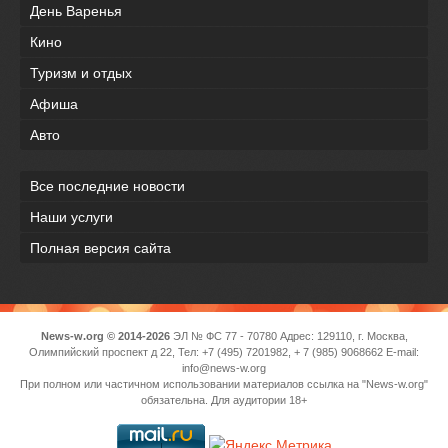
День Варенья
Кино
Туризм и отдых
Афиша
Авто
Все последние новости
Наши услуги
Полная версия сайта
News-w.org © 2014-2026
ЭЛ № ФС 77 - 70780 Адрес: 129110, г. Москва,
Олимпийский проспект д 22, Тел: +7 (495) 7201982, + 7 (985) 9068662 E-mail:
info@news-w.org
При полном или частичном использовании материалов ссылка на "News-w.org"
обязательна. Для аудитории 18+