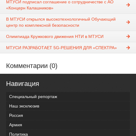
МТУСИ подписал соглашение о сотрудничестве с АО
«Концерн Калашников»
В МТУСИ открылся высокотехнологичный Обучающий
центр по комплексной безопасности
Олимпиада Кружкового движения НТИ в МТУСИ
МТУСИ РАЗРАБОТАЕТ 5G-РЕШЕНИЯ ДЛЯ «СПЕКТРА»
Комментарии (0)
Навигация
Специальный репортаж
Наш эксклюзив
Россия
Армия
Политика