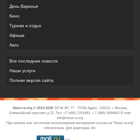
День Варенья
Кино
Туризм и отдых
Афиша
Авто
Все последние новости
Наши услуги
Полная версия сайта
News-w.org © 2014-2026
ЭЛ № ФС 77 - 70780 Адрес: 129110, г. Москва,
Олимпийский проспект д 22, Тел: +7 (495) 7201982, + 7 (985) 9068662 E-mail:
info@news-w.org
При полном или частичном использовании материалов ссылка на "News-w.org"
обязательна. Для аудитории 18+