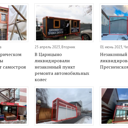
а
25 апрель 2023, Вторник
01 июнь 2023, Ч
орическом
В Царицыно
Незаконный 
вы
ликвидировали
ликвидиров
т самостроя
незаконный пункт
Пресненско
ремонта автомобильных
колес