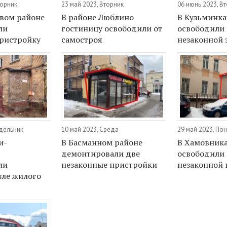
торник
23 май 2023, Вторник
06 июнь 2023, В
вом районе
В районе Люблино
В Кузьминка
ли
гостиницу освободили от
освободили 
ристройку
самостроя
незаконной 
едельник
10 май 2023, Среда
29 май 2023, По
и-
В Басманном районе
В Хамовник
демонтировали две
освободили 
ли
незаконные пристройки
незаконной
зле жилого