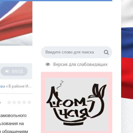
Версия для слабовидящих
ВХОД
ква
» В районе Измайлово тротуар освободили от самостроя
самовольного
ьзования на
я обращениям