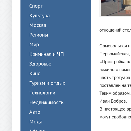
Спорт
Культура
Москва
отношений сто
Регионы
Мир
Самовольная пр
Криминал и ЧП
Первомайская, 
«Пристройка п
Здоровье
нежилого помещ
Кино
часть тротуара
Туризм и отдых
поставлен на т
Технологии
Таким образом,
Иван Бобров.
Недвижимость
В настоящее в
Авто
могут свободно
Мода