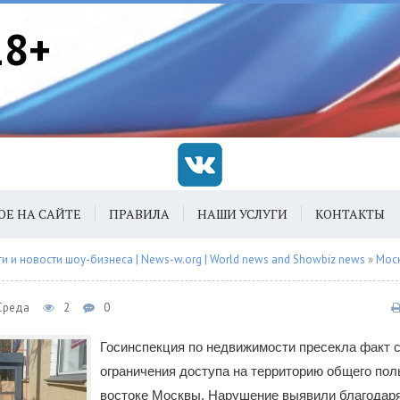
18+
ОЕ НА САЙТЕ
ПРАВИЛА
НАШИ УСЛУГИ
КОНТАКТЫ
 и новости шоу-бизнеса | News-w.org | World news and Showbiz news
»
Мос
 Среда
2
0
Госинспекция по недвижимости пресекла факт 
ограничения доступа на территорию общего пол
востоке Москвы. Нарушение выявили благодар