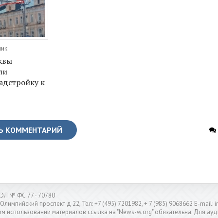
ник
квы
ли
адстройку к
Ь КОММЕНТАРИЙ
ЭЛ № ФС 77 - 70780
 Олимпийский проспект д 22, Тел: +7 (495) 7201982, + 7 (985) 9068662 E-mail
м использовании материалов ссылка на "News-w.org" обязательна. Для ауд