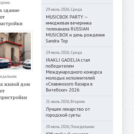
торник
29 июль 2026, Среда
х здание
от
MUSICBOX PARTY —
имиджевая вечерника
застройки
телеканала RUSSIAN
MUSICBOX и день рождения
Sandra Top
29 июль 2026, Среда
IRAKLI GADELIA стал
победителем
Международного конкурса
недельник
молодых исполнителей
«Славянского базара в
ах жилой дом
Витебске» 2026
от
 пристройки
21 июль 2026, Вторник
Лучшее лекарство от
городской суеты
20 июль 2026, Понедельник
Юбилейный концерт