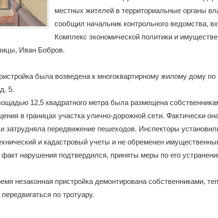
местных жителей в территориальные органы вл
сообщил начальник контрольного ведомства, в
Комплекс экономической политики и имуществ
лицы, Иван Бобров.
истройка была возведена к многоквартирному жилому дому по 
д. 5.
лощадью 12,5 квадратного метра была размещена собственника
ения в границах участка улично-дорожной сети. Фактически он
 и затрудняла передвижение пешеходов. Инспекторы установили
ехнический и кадастровый учеты и не обременен имущественны
 факт нарушения подтвердился, приняты меры по его устранени
ремя незаконная пристройка демонтирована собственниками, т
 передвигаться по тротуару.