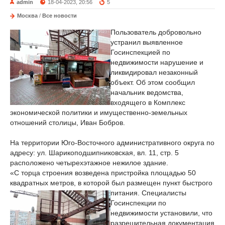
admin
18-04-2023, 20:56
5
Москва
/
Все новости
Пользователь добровольно
устранил выявленное
Госинспекцией по
недвижимости нарушение и
ликвидировал незаконный
объект. Об этом сообщил
начальник ведомства,
входящего в Комплекс
экономической политики и имущественно-земельных
отношений столицы, Иван Бобров.
На территории Юго-Восточного административного округа по
адресу: ул. Шарикоподшипниковская, вл. 11, стр. 5
расположено четырехэтажное нежилое здание.
«С торца строения возведена пристройка площадью 50
квадратных метров, в которой был размещен пункт быстрого
питания. Специалисты
Госинспекции по
недвижимости установили, что
разрешительная документация