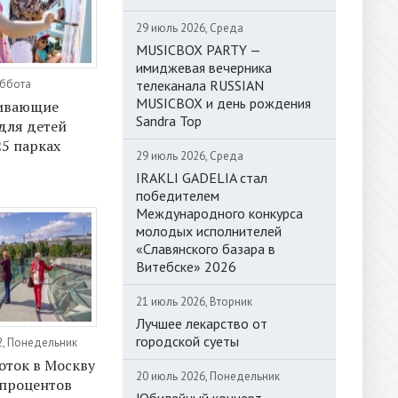
29 июль 2026, Среда
MUSICBOX PARTY —
имиджевая вечерника
телеканала RUSSIAN
уббота
MUSICBOX и день рождения
вивающие
Sandra Top
для детей
25 парках
29 июль 2026, Среда
IRAKLI GADELIA стал
победителем
Международного конкурса
молодых исполнителей
«Славянского базара в
Витебске» 2026
21 июль 2026, Вторник
Лучшее лекарство от
городской суеты
2, Понедельник
оток в Москву
20 июль 2026, Понедельник
 процентов
Юбилейный концерт