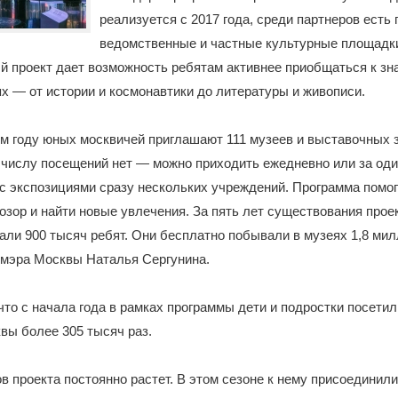
реализуется с 2017 года, среди партнеров есть 
ведомственные и частные культурные площадк
 проект дает возможность ребятам активнее приобщаться к зн
х — от истории и космонавтики до литературы и живописи.
м году юных москвичей приглашают 111 музеев и выставочных 
 числу посещений нет — можно приходить ежедневно или за оди
с экспозициями сразу нескольких учреждений. Программа помо
озор и найти новые увлечения. За пять лет существования проек
али 900 тысяч ребят. Они бесплатно побывали в музеях 1,8 мил
ммэра Москвы Наталья Сергунина.
что с начала года в рамках программы дети и подростки посети
вы более 305 тысяч раз.
в проекта постоянно растет. В этом сезоне к нему присоединил