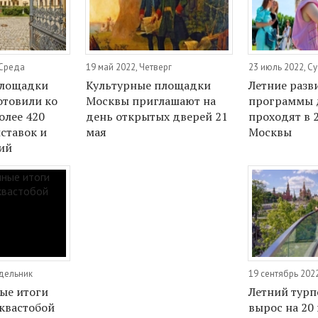
 Среда
19 май 2022, Четверг
23 июль 2022, С
площадки
Культурные площадки
Летние раз
товили ко
Москвы приглашают на
программы 
олее 420
день открытых дверей 21
проходят в 
ставок и
мая
Москвы
ий
едельник
19 сентябрь 202
ые итоги
Летний турп
квастобой
вырос на 20