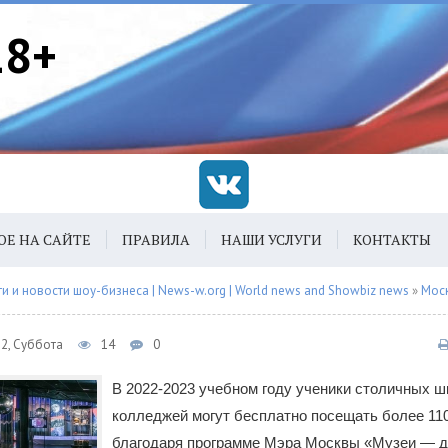
18+
ОЕ НА САЙТЕ
ПРАВИЛА
НАШИ УСЛУГИ
КОНТАКТЫ
 и новости шоу-бизнеса | News-w.org | World news and Showbiz news
»
Мос
22, Суббота
14
0
В 2022-2023 учебном году ученики столичных ш
колледжей могут бесплатно посещать более 11
благодаря программе Мэра Москвы «Музеи — д