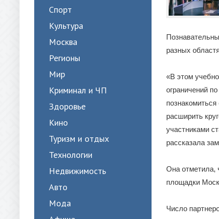
Спорт
Культура
Познавательный
Москва
разных областя
Регионы
Мир
«В этом учебно
Криминал и ЧП
ограничений по
познакомиться 
Здоровье
расширить круг
Кино
участниками ст
Туризм и отдых
рассказала за
Технологии
Она отметила, 
Недвижимость
площадки Моск
Авто
Мода
Число партнеро