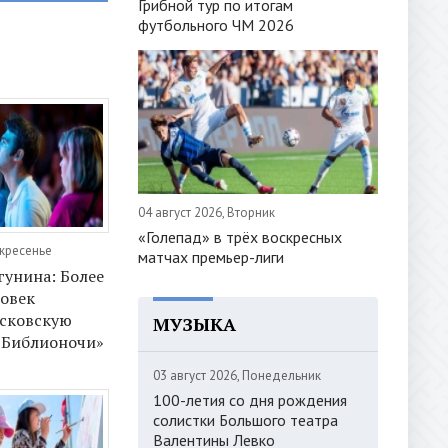
Грибной тур по итогам
футбольного ЧМ 2026
04 август 2026, Вторник
«Голепад» в трёх воскресных
скресенье
матчах премьер-лиги
гунина: Более
ловек
осковскую
МУЗЫКА
«Библионочи»
03 август 2026, Понедельник
100-летия со дня рождения
солистки Большого театра
Валентины Левко