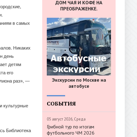
ДОМ ЧАЯ И КОФЕ НА
городские,
ПРЕОБРАЖЕНКЕ.
и.
аниям в самых
залов. Никаких
н день
гает детям
та его
Экскурсии по Москве на
лиона раз», —
автобусе
СОБЫТИЯ
ли культурные
05 август 2026, Среда
Грибной тур по итогам
ись Библиотека
футбольного ЧМ 2026