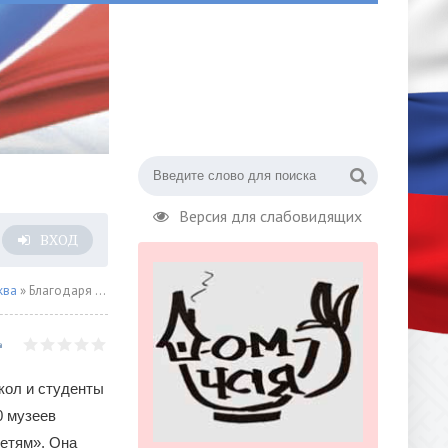
Версия для слабовидящих
ВХОД
ква
» Благодаря программе «Музеи — детям» около 900 тысяч детей и подростков посетили музеи бесплатно
кол и студенты
0 музеев
етям». Она