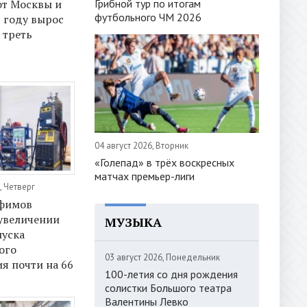
Грибной тур по итогам
от Москвы и
футбольного ЧМ 2026
1 году вырос
 треть
04 август 2026, Вторник
«Голепад» в трёх воскресных
матчах премьер-лиги
, Четверг
фимов
увеличении
МУЗЫКА
пуска
ого
03 август 2026, Понедельник
я почти на 66
100-летия со дня рождения
солистки Большого театра
Валентины Левко