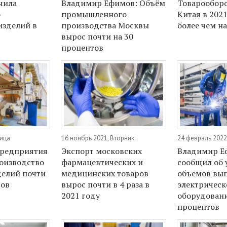
чила
Владимир Ефимов: Объём
Товарообор
о
промышленного
Китая в 202
изделий в
производства Москвы
более чем на
вырос почти на 30
процентов
ница
16 ноябрь 2021, Вторник
24 февраль 2022
предприятия
Экспорт московских
Владимир Е
оизводство
фармацевтических и
сообщил об 
елий почти
медицинских товаров
объемов вы
тов
вырос почти в 4 раза в
электрическ
2021 году
оборудовани
процентов