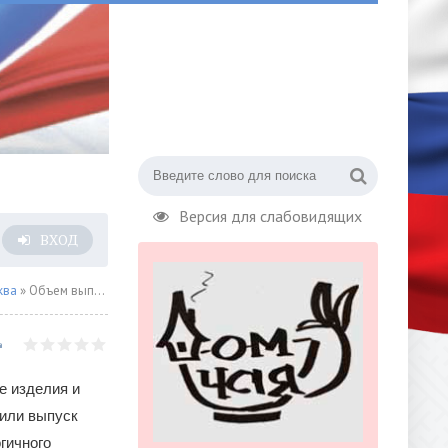
Версия для слабовидящих
ВХОД
ква
» Объем выпущенной в Москве текстильной продукции вырос более чем на треть
е изделия и
чили выпуск
гичного