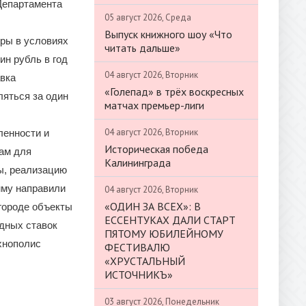
Департамента
05 август 2026, Среда
Выпуск книжного шоу «Что
ры в условиях
читать дальше»
ин рубль в год
04 август 2026, Вторник
вка
«Голепад» в трёх воскресных
ляться за один
матчах премьер-лиги
04 август 2026, Вторник
ленности и
Историческая победа
ам для
Калининграда
ы, реализацию
мму направили
04 август 2026, Вторник
«ОДИН ЗА ВСЕХ»: В
 городе объекты
ЕССЕНТУКАХ ДАЛИ СТАРТ
ндных ставок
ПЯТОМУ ЮБИЛЕЙНОМУ
хнополис
ФЕСТИВАЛЮ
«ХРУСТАЛЬНЫЙ
ИСТОЧНИКЪ»
03 август 2026, Понедельник