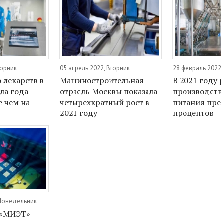
торник
05 апрель 2022, Вторник
28 февраль 2022
 лекарств в
Машиностроительная
В 2021 году 
ла года
отрасль Москвы показала
производств
е чем на
четырехкратный рост в
питания пре
2021 году
процентов
 Понедельник
 «МИЭТ»