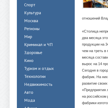
Спорт
Культура
отношений Вла
Москва
Регионы
«Столица непре
Мир
два месяца это
Криминал и ЧП
продукции на 3
чем на треть в
Здоровье
месяца состави
Кино
вырос на 14 пр
Туризм и отдых
Сегодня в горо
Технологии
фабрик. На них
развитие своих
Недвижимость
«Предприятия 
Авто
на российском 
Мода
фабрики изгото