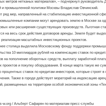
ых метров нетканых материалов», – подчеркнул руководитель 
й и промышленной политики Москвы Владислав Овчинский.
ят ряд мер, направленный на стабилизацию инвестиционной сфе
промышленные компании могут арендовать землю в Москве за од
новых или расширения существующих производств. Льготная ста
ся на весь срок действия договоров аренды. Земля будет выде
я реализации масштабных инвестиционных проектов.
ранее столица выделила Московскому фонду поддержки промыш
льства 10 миллиардов рублей на компенсацию ставок по кредит
в на пополнение оборотных средств, выплату заработной плат
 проектов и покупку оборудования. В конце марта такую же су
 процентных ставок по кредитам инвесторов, которые строят в
чения. Также в городе действует мораторий на индексацию аре
й, размещенных на территории особой экономической зоны «Те
s-w.org / Альберт Сафарян по материалам пресс-службы