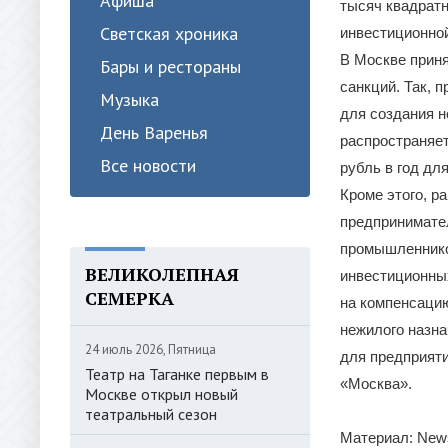
Афиша
тысяч квадратн
Светская хроника
инвестиционно
В Москве прин
Бары и рестораны
санкций. Так, 
Музыка
для создания 
День Варенья
распространяет
Все новости
рубль в год дл
Кроме этого, 
предпринимате
промышленнико
ВЕЛИКОЛЕПНАЯ
инвестиционных
СЕМЕРКА
на компенсацию
нежилого назна
24 июль 2026, Пятница
для предприяти
Театр на Таганке первым в
«Москва».
Москве открыл новый
театральный сезон
Материал: New