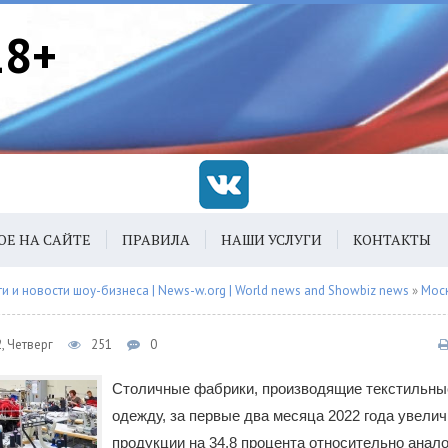
18+
ОЕ НА САЙТЕ
ПРАВИЛА
НАШИ УСЛУГИ
КОНТАКТЫ
 и новости шоу-бизнеса | News-w.org | World news and Showbiz news
»
Мос
, Четверг
251
0
Столичные фабрики, производящие текстильны
одежду, за первые два месяца 2022 года увели
продукции на 34,8 процента относительно анало