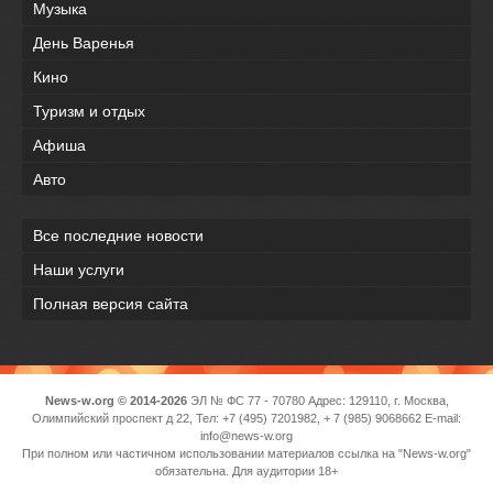
Музыка
День Варенья
Кино
Туризм и отдых
Афиша
Авто
Все последние новости
Наши услуги
Полная версия сайта
News-w.org © 2014-2026
ЭЛ № ФС 77 - 70780 Адрес: 129110, г. Москва,
Олимпийский проспект д 22, Тел: +7 (495) 7201982, + 7 (985) 9068662 E-mail:
info@news-w.org
При полном или частичном использовании материалов ссылка на "News-w.org"
обязательна. Для аудитории 18+