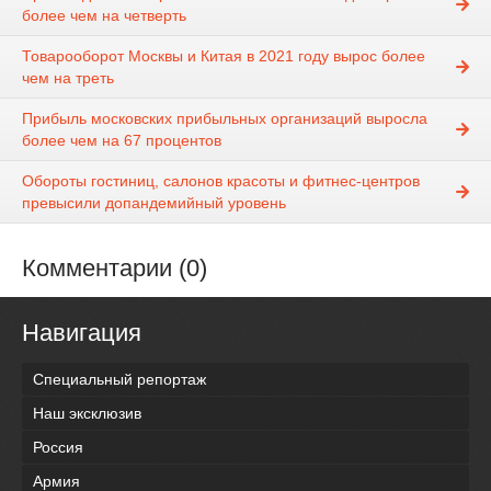
более чем на четверть
Товарооборот Москвы и Китая в 2021 году вырос более
чем на треть
Прибыль московских прибыльных организаций выросла
более чем на 67 процентов
Обороты гостиниц, салонов красоты и фитнес-центров
превысили допандемийный уровень
Комментарии (0)
Навигация
Специальный репортаж
Наш эксклюзив
Россия
Армия