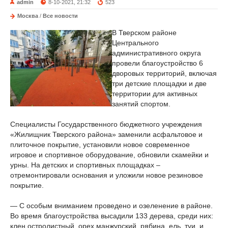
admin
8-10-2021, 21:32
523
Москва
/
Все новости
В Тверском районе
Центрального
административного округа
провели благоустройство 6
дворовых территорий, включая
три детские площадки и две
территории для активных
занятий спортом.
Специалисты Государственного бюджетного учреждения
«Жилищник Тверского района» заменили асфальтовое и
плиточное покрытие, установили новое современное
игровое и спортивное оборудование, обновили скамейки и
урны. На детских и спортивных площадках –
отремонтировали основания и уложили новое резиновое
покрытие.
— С особым вниманием проведено и озеленение в районе.
Во время благоустройства высадили 133 дерева, среди них:
клен остролистный, орех манжурский, рябина, ель, туи, и