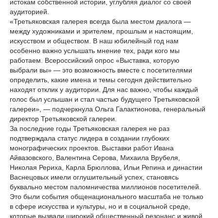
истокам собственной истории, углубляя диалог со своей
аудиторией.
«Третьяковская галерея всегда была местом диалога —
между художниками и зрителем, прошлым и настоящим,
искусством и обществом. В наш юбилейный год нам
особенно важно услышать мнение тех, ради кого мы
работаем. Всероссийский опрос «Выставка, которую
выбрали вы» — это возможность вместе с посетителями
определить, какие имена и темы сегодня действительно
находят отклик у аудитории. Для нас важно, чтобы каждый
голос был услышан и стал частью будущего Третьяковской
галереи», — подчеркнула Ольга Галактионова, генеральный
директор Третьяковской галереи.
За последние годы Третьяковская галерея не раз
подтверждала статус лидера в создании глубоких
монографических проектов. Выставки работ Ивана
Айвазовского, Валентина Серова, Михаила Врубеля,
Николая Рериха, Карла Брюллова, Ильи Репина и династии
Васнецовых имели оглушительный успех, становясь
буквально местом паломничества миллионов посетителей.
Это были события общенационального масштаба не только
в сфере искусства и культуры, но и в социальной среде,
которые вызвали широкий общественный резонанс и живой