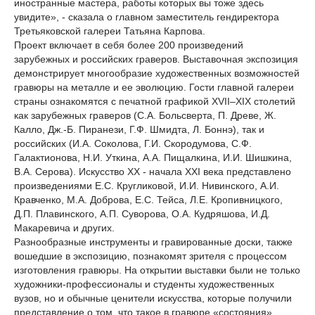
иностранные мастера, работы которых вы тоже здесь
увидите», - сказала о главном заместитель гендиректора
Третьяковской галереи Татьяна Карпова.
Проект включает в себя более 200 произведений
зарубежных и российских граверов. Выставочная экспозиция
демонстрирует многообразие художественных возможностей
гравюры на металле и ее эволюцию. Гости главной галереи
страны ознакомятся с печатной графикой XVII–XIX столетий
как зарубежных граверов (С.А. Больсверта, П. Древе, Ж.
Калло, Дж.-Б. Пиранези, Г.Ф. Шмидта, Л. Боннэ), так и
российских (И.А. Соколова, Г.И. Скородумова, С.Ф.
Галактионова, Н.И. Уткина, А.А. Пищалкина, И.И. Шишкина,
В.А. Серова). Искусство ХХ - начала XXI века представлено
произведениями Е.С. Кругликовой, И.И. Нивинского, А.И.
Кравченко, М.А. Доброва, Е.С. Тейса, Л.Е. Кропивницкого,
Д.П. Плавинского, А.П. Суворова, О.А. Кудряшова, И.Д.
Макаревича и других.
Разнообразные инструменты и гравированные доски, также
вошедшие в экспозицию, познакомят зрителя с процессом
изготовления гравюры. На открытии выставки были не только
художники-профессионалы и студенты художественных
вузов, но и обычные ценители искусства, которые получили
представление о том, что такое в гравюре «состояния»,